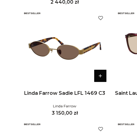
Cena
2 440,00 zł
BESTSELLER
BESTSELLER
Linda Farrow Sadie LFL 1469 C3
Saint La
Linda Farrow
Cena
3 150,00 zł
BESTSELLER
BESTSELLER