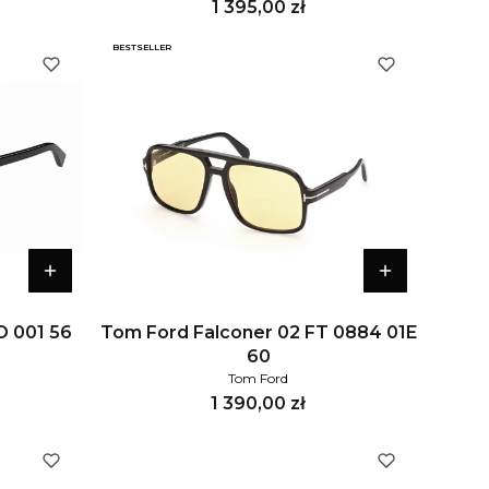
Cena
1 395,00 zł
BESTSELLER
O 001 56
Tom Ford Falconer 02 FT 0884 01E
60
Tom Ford
Cena
1 390,00 zł