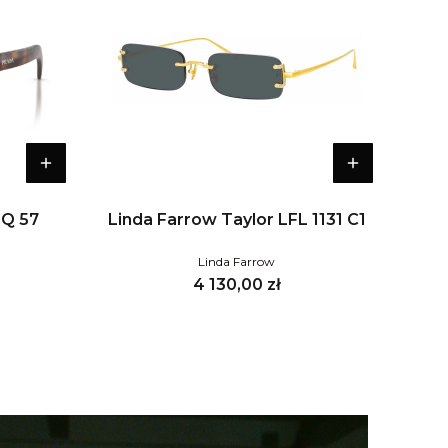
0Q 57
Linda Farrow Taylor LFL 1131 C1
Linda Farrow
Cena
4 130,00 zł