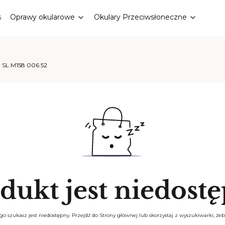
s
Oprawy okularowe
Okulary Przeciwsłoneczne
t SL M158 006 52
dukt jest niedost
o szukasz jest niedostępny. Przejdź do Strony głównej lub skorzystaj z wyszukiwarki, żeby 