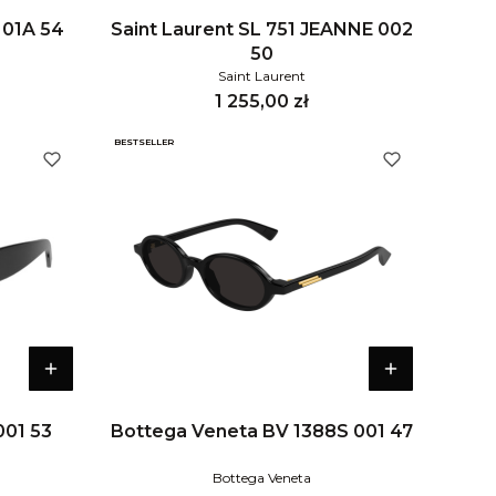
 01A 54
Saint Laurent SL 751 JEANNE 002
50
Saint Laurent
Cena
1 255,00 zł
BESTSELLER
001 53
Bottega Veneta BV 1388S 001 47
Bottega Veneta