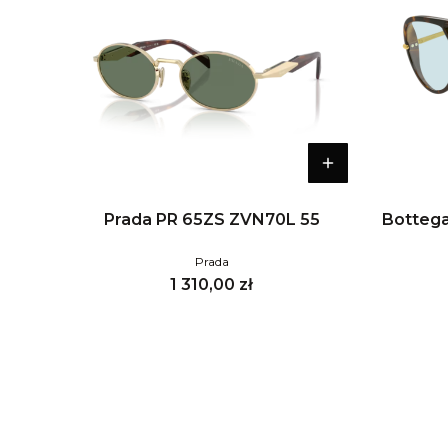
Prada PR 65ZS ZVN70L 55
Bottega
Prada
Cena
1 310,00 zł