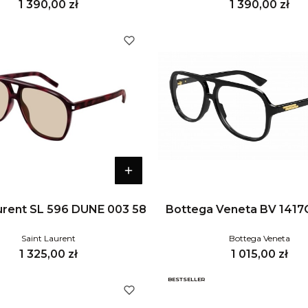
Cena
Cena
1 390,00 zł
1 390,00 zł
urent SL 596 DUNE 003 58
Bottega Veneta BV 1417
Saint Laurent
Bottega Veneta
Cena
Cena
1 325,00 zł
1 015,00 zł
BESTSELLER