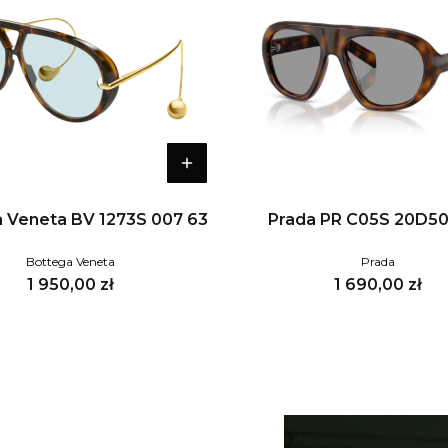
 Veneta BV 1273S 007 63
Prada PR C05S 20D5
Bottega Veneta
Prada
Cena
Cena
1 950,00 zł
1 690,00 zł