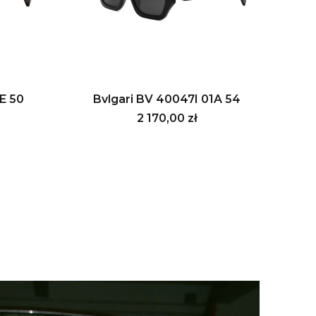
E 50
Bvlgari BV 40047I 01A 54
Cena
2 170,00 zł
ny z produktami