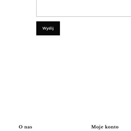
Wyślij
Linki w stopce
O nas
Moje konto