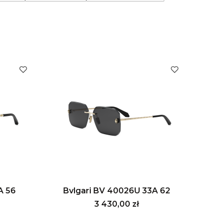
A 56
Bvlgari BV 40026U 33A 62
Cena
3 430,00 zł