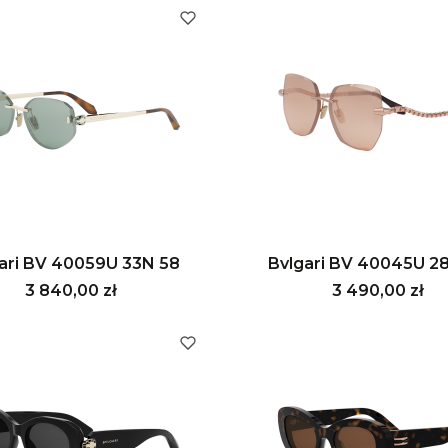
ari BV 40059U 33N 58
Bvlgari BV 40045U 2
Cena
Cena
3 840,00 zł
3 490,00 zł