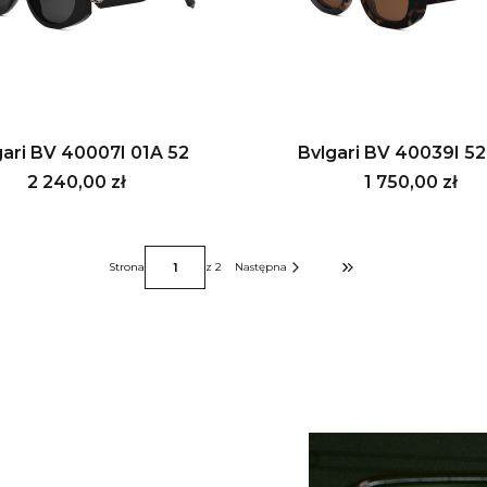
gari BV 40007I 01A 52
Bvlgari BV 40039I 52
Cena
Cena
2 240,00 zł
1 750,00 zł
Strona
z 2
Następna
Przejdź do ostatniej stro