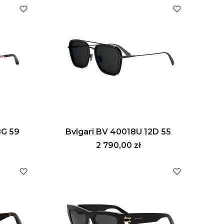
8G 59
Bvlgari BV 40018U 12D 55
Cena
2 790,00 zł