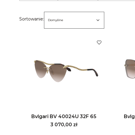
Koniec filtrów
Lista produktów
Domyślne
Sortowanie:
Domyślne
Bvlgari BV 40024U 32F 65
Bvlg
Cena
3 070,00 zł