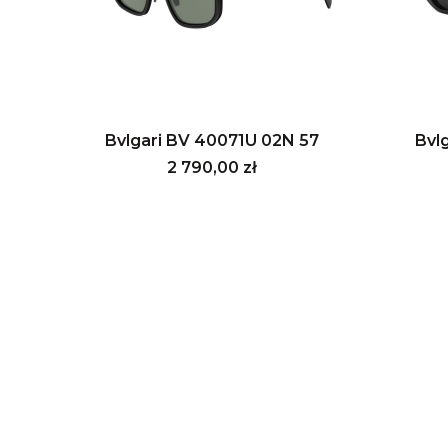
Bvlgari BV 40071U 02N 57
Bvl
Cena
2 790,00 zł