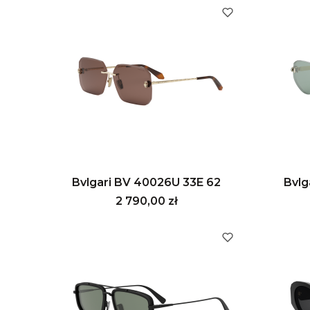
Bvlgari BV 40026U 33E 62
Bvlg
Cena
2 790,00 zł