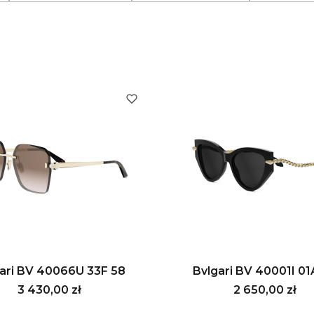
ari BV 40066U 33F 58
Bvlgari BV 40001I 01
Cena
Cena
3 430,00 zł
2 650,00 zł