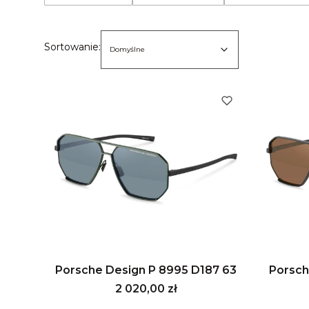
Koniec filtrów
Lista produktów
Domyślne
Sortowanie:
Domyślne
Porsche Design P 8995 D187 63
Porsch
Cena
2 020,00 zł