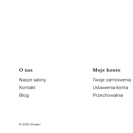
Linki w stopce
O nas
Moje konto
Nasze salony
Twoje zamówienia
Kontakt
Ustawienia konta
Blog
Przechowalnia
© 2025
Shoper