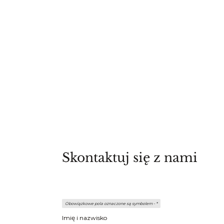
Skontaktuj się z nami
Obowiązkowe pola oznaczone są symbolem -
*
Imię i nazwisko