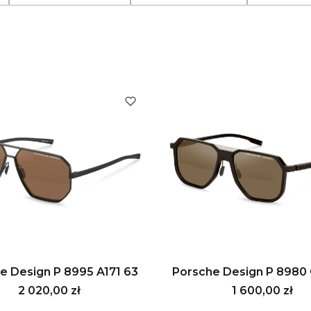
e Design P 8995 A171 63
Porsche Design P 8980 
Cena
Cena
2 020,00 zł
1 600,00 zł