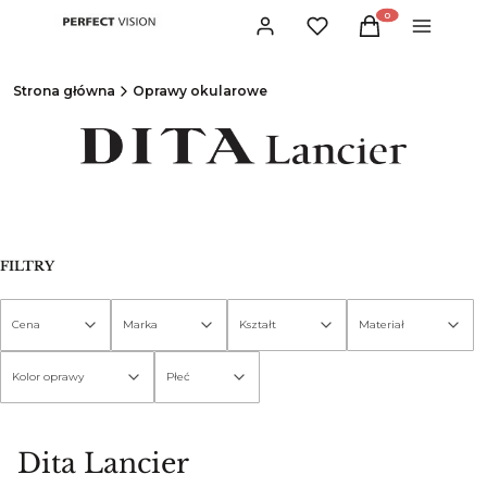
Produkty w koszyku:
Zaloguj się
Ulubione
Koszyk
Menu
Strona główna
Oprawy okularowe
FILTRY
Cena
Marka
Kształt
Materiał
Kolor oprawy
Płeć
Koniec filtrów
Dita Lancier