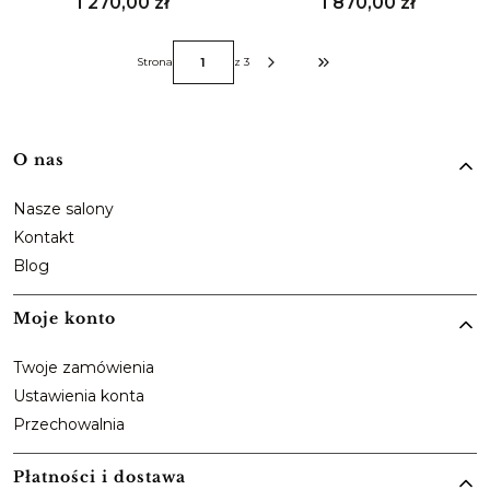
Cena
Cena
1 270,00 zł
1 870,00 zł
Strona
z 3
Przejdź do ostatniej strony z 
Linki w stopce
O nas
Nasze salony
Kontakt
Blog
Moje konto
Twoje zamówienia
Ustawienia konta
Przechowalnia
Płatności i dostawa