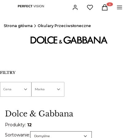
Produkty w koszyku:
Zaloguj się
Ulubione
Koszyk
Menu
Strona główna
Okulary Przeciwsłoneczne
FILTRY
Cena
Marka
Koniec filtrów
Dolce & Gabbana
Produkty:
12
Lista produktów
Domyślne
Sortowanie:
Domyślne