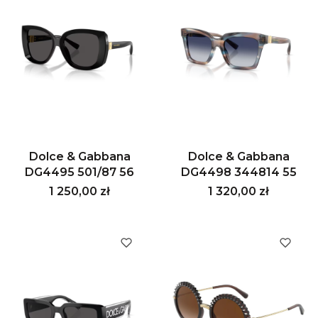
Dolce & Gabbana
Dolce & Gabbana
DG4495 501/87 56
DG4498 344814 55
Cena
Cena
1 250,00 zł
1 320,00 zł