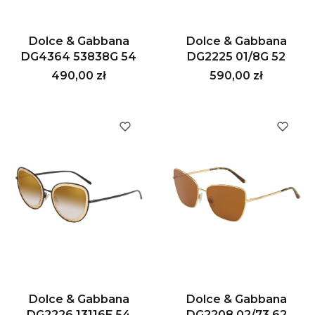
Dolce & Gabbana
Dolce & Gabbana
DG4364 53838G 54
DG2225 01/8G 52
Cena
Cena
490,00 zł
590,00 zł
Dolce & Gabbana
Dolce & Gabbana
DG2226 13116E 54
DG2208 02/73 62