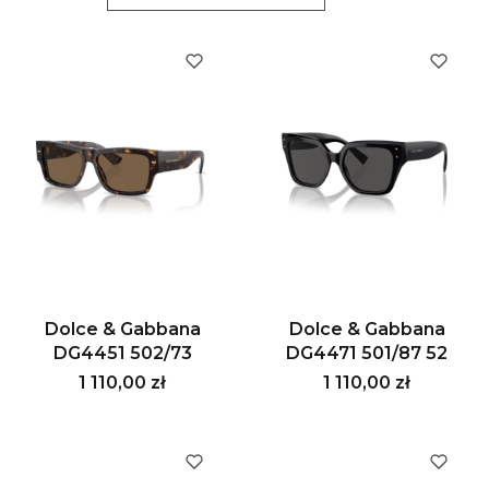
Dolce & Gabbana
Dolce & Gabbana
DG4451 502/73
DG4471 501/87 52
Cena
Cena
1 110,00 zł
1 110,00 zł