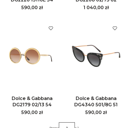
Cena
Cena
590,00 zł
1 040,00 zł
Dolce & Gabbana
Dolce & Gabbana
DG2179 02/13 54
DG4340 501/8G 51
Cena
Cena
590,00 zł
590,00 zł
Strona
z 1