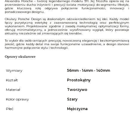
Alexandra Porsche – twórcę legendarnego modelu 911. Jej filozofia opiera się na
przeniesieniu ducha inżynierii i precyzji świata motoryzacji do segmentu lifestyle,
gdzie kluczową rolę odgrywa połączenie funkcjonalności, innowacji i
ponadczasowego designu.
Okulary Porsche Design są doskonałym odzwierciedleniem tej idei. Każdy model
łączy purystyczną estetykę z zaawansowaną technologią oraz perfekcyjnym
wykonaniem. Projektowane zgodnie z zasadą maksymalnej optymalizacji formy,
oferują minimalistyczny, a jednocześnie wyrafinowany wygląd, który pozostaje
aktualny niezależnie od zmieniających się trendów.
To wybór dla osób ceniących precyzję, nowoczesną elegancję i bezkompromisową
jakość, gdzie każdy detal ma swoje funkcjonalne uzasadnienie, a design stanowi
harmonijne połączenie stylu i technologii.
Oprawy okularowe
Wymiary
56mm - 14mm - 140mm
Kształt
Prostokątny
Materiał
Tworzywo
Kolor oprawy
Szary
Płeć
Mężczyzna