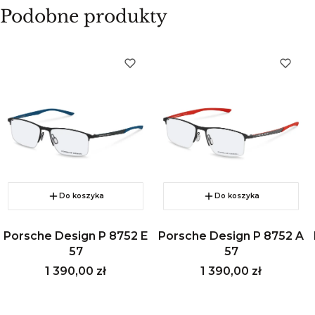
Podobne produkty
Do koszyka
Do koszyka
Porsche Design P 8752 E
Porsche Design P 8752 A
57
57
Cena
Cena
1 390,00 zł
1 390,00 zł