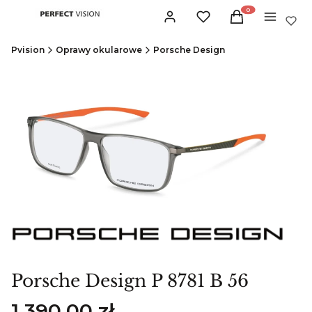
Produkty w koszyku:
Zaloguj się
Ulubione
Koszyk
Menu
Pvision
Oprawy okularowe
Porsche Design
Porsche Design P 8781 B 56
Cena
1 390,00 zł