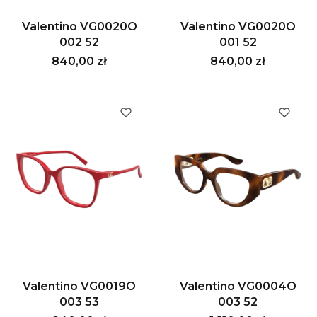
Valentino VG0020O
Valentino VG0020O
002 52
001 52
Cena
Cena
840,00 zł
840,00 zł
Valentino VG0019O
Valentino VG0004O
003 53
003 52