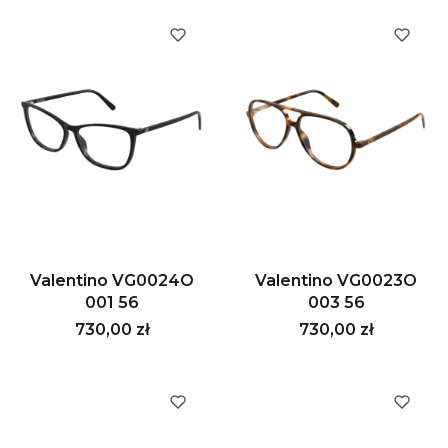
Valentino VG0024O
Valentino VG0023O
001 56
003 56
Cena
Cena
730,00 zł
730,00 zł