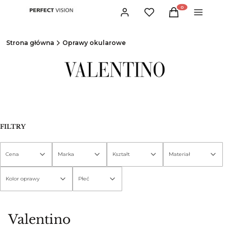
Produkty w koszyku:
Zaloguj się
Ulubione
Koszyk
Menu
Strona główna
Oprawy okularowe
FILTRY
Cena
Marka
Kształt
Materiał
Kolor oprawy
Płeć
Koniec filtrów
Valentino