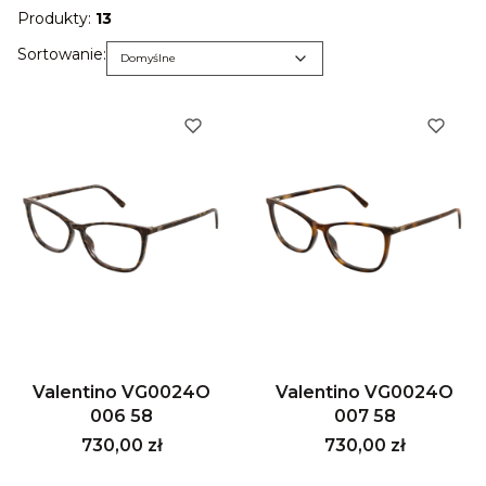
Produkty:
13
Lista produktów
Domyślne
Sortowanie:
Domyślne
Valentino VG0024O
Valentino VG0024O
006 58
007 58
Cena
Cena
730,00 zł
730,00 zł