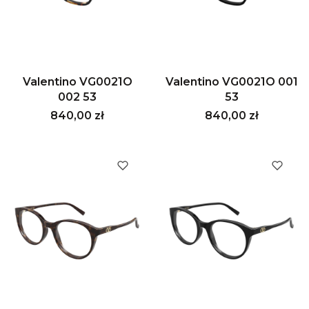
Valentino VG0021O
Valentino VG0021O 001
002 53
53
Cena
Cena
840,00 zł
840,00 zł