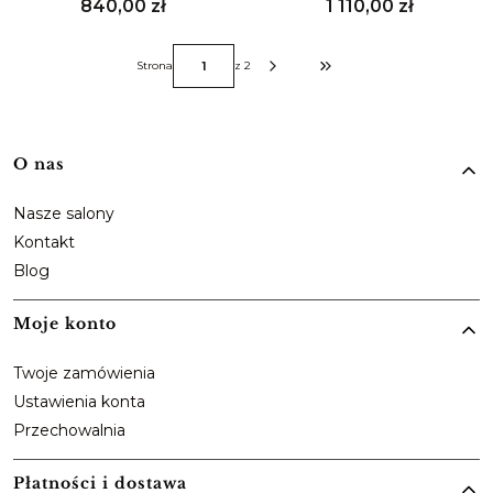
Cena
Cena
840,00 zł
1 110,00 zł
Strona
z 2
Przejdź do ostatniej strony z 
Linki w stopce
O nas
Nasze salony
Kontakt
Blog
Moje konto
Twoje zamówienia
Ustawienia konta
Przechowalnia
Płatności i dostawa