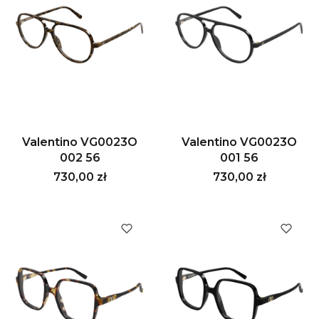
Valentino VG0023O
Valentino VG0023O
002 56
001 56
Cena
Cena
730,00 zł
730,00 zł