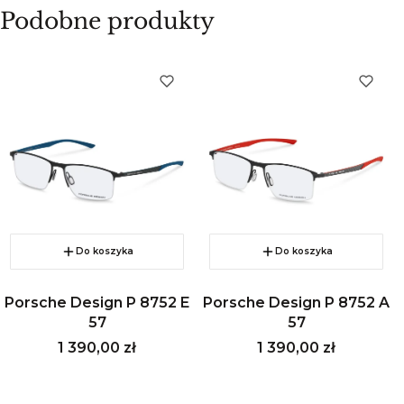
Podobne produkty
Do koszyka
Do koszyka
Porsche Design P 8752 E
Porsche Design P 8752 A
57
57
Cena
Cena
1 390,00 zł
1 390,00 zł