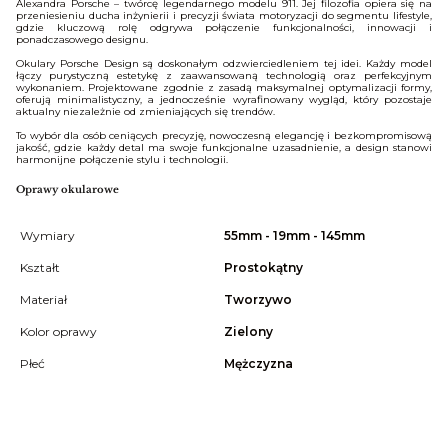
Alexandra Porsche – twórcę legendarnego modelu 911. Jej filozofia opiera się na
przeniesieniu ducha inżynierii i precyzji świata motoryzacji do segmentu lifestyle,
gdzie kluczową rolę odgrywa połączenie funkcjonalności, innowacji i
ponadczasowego designu.
Okulary Porsche Design są doskonałym odzwierciedleniem tej idei. Każdy model
łączy purystyczną estetykę z zaawansowaną technologią oraz perfekcyjnym
wykonaniem. Projektowane zgodnie z zasadą maksymalnej optymalizacji formy,
oferują minimalistyczny, a jednocześnie wyrafinowany wygląd, który pozostaje
aktualny niezależnie od zmieniających się trendów.
To wybór dla osób ceniących precyzję, nowoczesną elegancję i bezkompromisową
jakość, gdzie każdy detal ma swoje funkcjonalne uzasadnienie, a design stanowi
harmonijne połączenie stylu i technologii.
Oprawy okularowe
Wymiary
55mm - 19mm - 145mm
Kształt
Prostokątny
Materiał
Tworzywo
Kolor oprawy
Zielony
Płeć
Mężczyzna