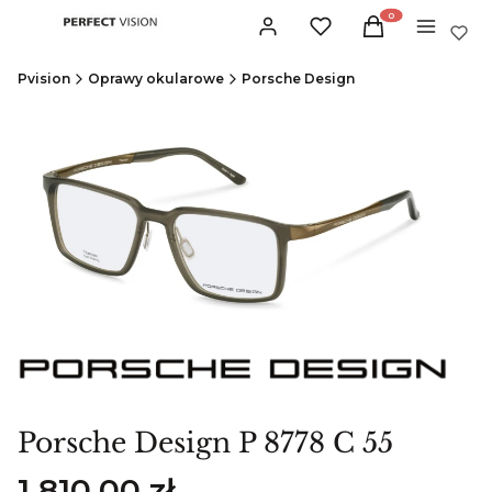
Produkty w koszyku:
Zaloguj się
Ulubione
Koszyk
Menu
Pvision
Oprawy okularowe
Porsche Design
Porsche Design P 8778 C 55
Cena
1 810,00 zł