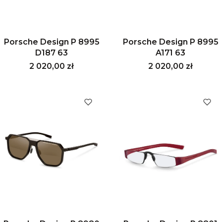
Porsche Design P 8995
Porsche Design P 8995
D187 63
A171 63
Cena
Cena
2 020,00 zł
2 020,00 zł