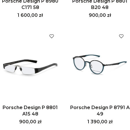
Porsche Design P 8980
Porsche Design P 8801
C171 58
B20 48
Cena
Cena
1 600,00 zł
900,00 zł
Porsche Design P 8801
Porsche Design P 8791 A
A15 48
49
Cena
Cena
900,00 zł
1 390,00 zł