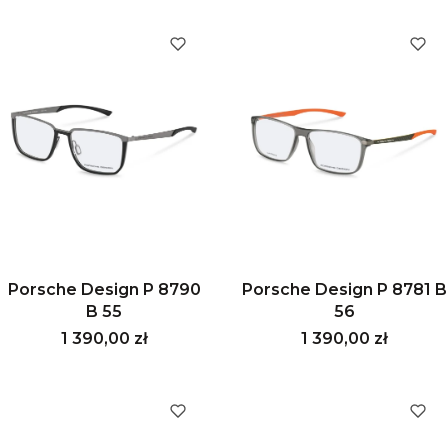
Porsche Design P 8790
Porsche Design P 8781 B
B 55
56
Cena
Cena
1 390,00 zł
1 390,00 zł