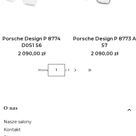
Porsche Design P 8774
Porsche Design P 8773 A
D0S1 56
57
Cena
Cena
2 090,00 zł
2 090,00 zł
Strona
z 3
Przejdź do ostatniej strony z 
Linki w stopce
O nas
Nasze salony
Kontakt