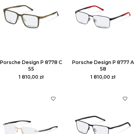
Porsche Design P 8778 C
Porsche Design P 8777 A
55
58
Cena
Cena
1 810,00 zł
1 810,00 zł