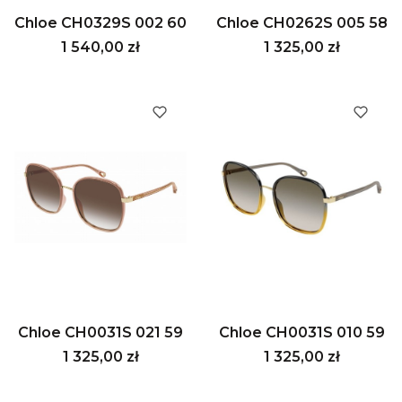
Chloe CH0329S 002 60
Chloe CH0262S 005 58
Cena
Cena
1 540,00 zł
1 325,00 zł
Chloe CH0031S 021 59
Chloe CH0031S 010 59
Cena
Cena
1 325,00 zł
1 325,00 zł