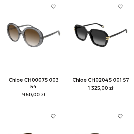
Chloe CH0007S 003
Chloe CH0204S 001 57
54
Cena
1 325,00 zł
Cena
960,00 zł