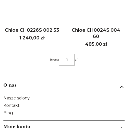
Chloe CH0226S 002 53
Chloe CH0024S 004
60
Cena
1 240,00 zł
Cena
485,00 zł
Strona
z 1
Linki w stopce
O nas
Nasze salony
Kontakt
Blog
Moje konto