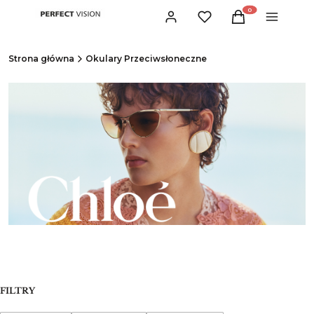
Produkty w koszyku:
Zaloguj się
Ulubione
Koszyk
Menu
Strona główna
Okulary Przeciwsłoneczne
FILTRY