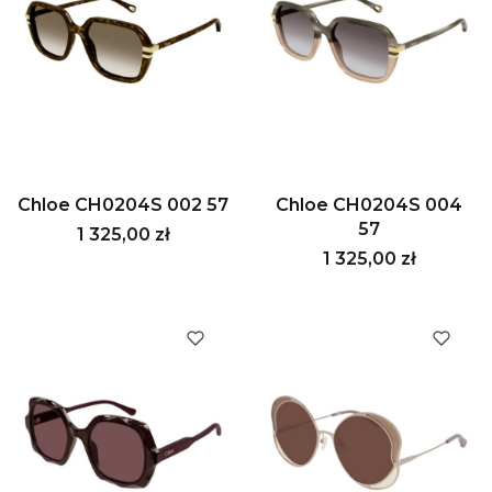
Chloe CH0204S 002 57
Chloe CH0204S 004
57
Cena
1 325,00 zł
Cena
1 325,00 zł