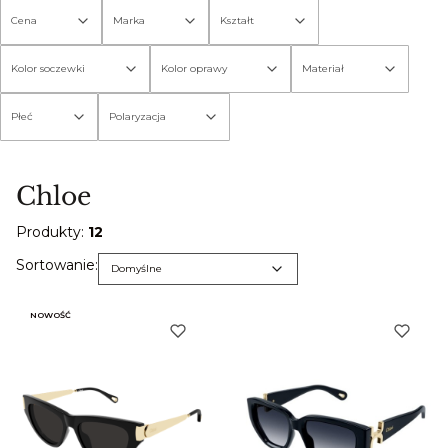
Cena
Marka
Kształt
Kolor soczewki
Kolor oprawy
Materiał
Płeć
Polaryzacja
Koniec filtrów
Chloe
Produkty:
12
Lista produktów
Domyślne
Sortowanie:
Domyślne
NOWOŚĆ