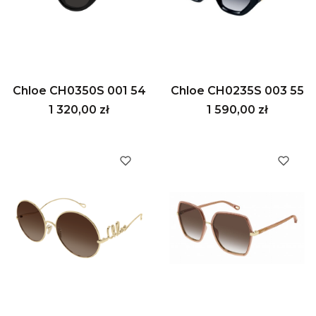
Chloe CH0350S 001 54
Chloe CH0235S 003 55
Cena
Cena
1 320,00 zł
1 590,00 zł