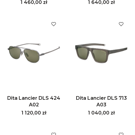
Cena
Cena
1 460,00 zł
1 640,00 zł
Dita Lancier DLS 424
Dita Lancier DLS 713
A02
A03
Cena
Cena
1 120,00 zł
1 040,00 zł