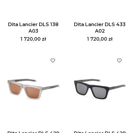
Dita Lancier DLS 138
Dita Lancier DLS 433
A03
A02
Cena
Cena
1 720,00 zł
1 720,00 zł