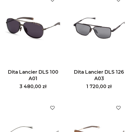
Dita Lancier DLS 100
Dita Lancier DLS 126
A01
A03
Cena
Cena
3 480,00 zł
1 720,00 zł