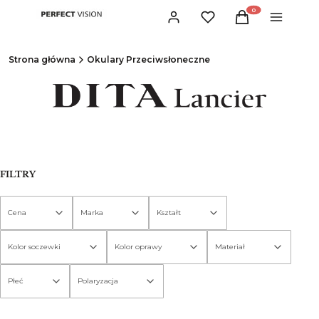
Produkty w koszyku:
Zaloguj się
Ulubione
Koszyk
Menu
Strona główna
Okulary Przeciwsłoneczne
FILTRY
Cena
Marka
Kształt
Kolor soczewki
Kolor oprawy
Materiał
Płeć
Polaryzacja
Koniec filtrów