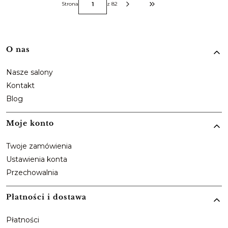
Strona
z 82
Przejdź do ostatniej strony z
Linki w stopce
O nas
Nasze salony
Kontakt
Blog
Moje konto
Twoje zamówienia
Ustawienia konta
Przechowalnia
Płatności i dostawa
Płatności