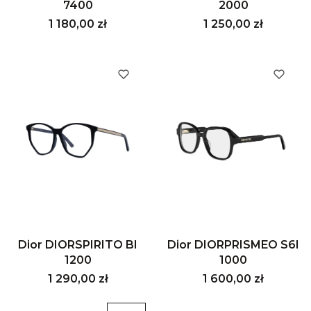
7400
2000
Cena
Cena
1 180,00 zł
1 250,00 zł
Dior DIORSPIRITO BI
Dior DIORPRISMEO S6I
1200
1000
Cena
Cena
1 290,00 zł
1 600,00 zł