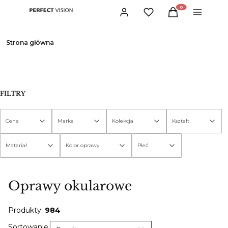
Produkty w koszyku:
Zaloguj się
Ulubione
Koszyk
Menu
Strona główna
FILTRY
Cena
Marka
Kolekcja
Kształt
Materiał
Kolor oprawy
Płeć
Koniec filtrów
Oprawy okularowe
Produkty:
984
Domyślne
Sortowanie: