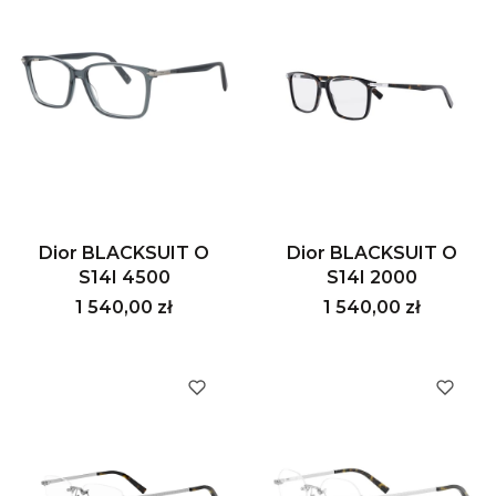
Dior BLACKSUIT O
Dior BLACKSUIT O
S14I 4500
S14I 2000
Cena
Cena
1 540,00 zł
1 540,00 zł