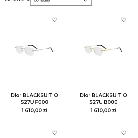
Lista produktów
Domyślne
Dior BLACKSUIT O
Dior BLACKSUIT O
S27U F000
S27U B000
Cena
Cena
1 610,00 zł
1 610,00 zł