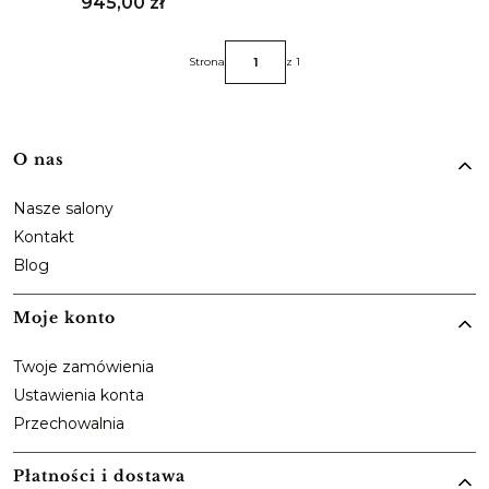
Cena
945,00 zł
Strona
z 1
Linki w stopce
O nas
Nasze salony
Kontakt
Blog
Moje konto
Twoje zamówienia
Ustawienia konta
Przechowalnia
Płatności i dostawa