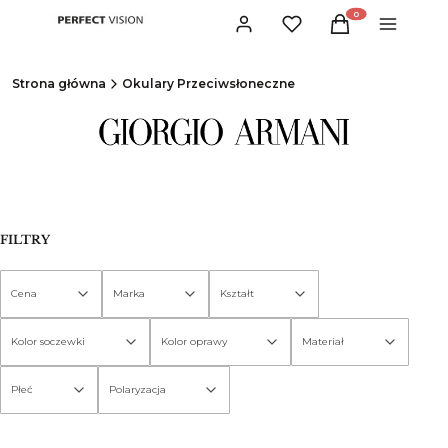
Produkty w koszyku:
Zaloguj się
Ulubione
Koszyk
Menu
Strona główna
Okulary Przeciwsłoneczne
FILTRY
Cena
Marka
Kształt
Kolor soczewki
Kolor oprawy
Materiał
Płeć
Polaryzacja
Koniec filtrów