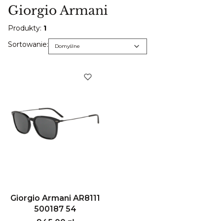
Giorgio Armani
Produkty:
1
Lista produktów
Domyślne
Sortowanie:
Domyślne
Giorgio Armani AR8111
500187 54