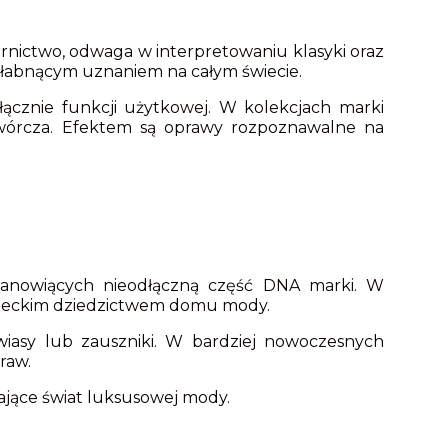
nictwo, odwaga w interpretowaniu klasyki oraz
esłabnącym uznaniem na całym świecie.
ącznie funkcji użytkowej. W kolekcjach marki
 twórcza. Efektem są oprawy rozpoznawalne na
anowiących nieodłączną część DNA marki. W
ździeckim dziedzictwem domu mody.
awiasy lub zauszniki. W bardziej nowoczesnych
raw.
ające świat luksusowej mody.