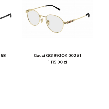
 58
Gucci GG1993OK 002 51
Cena
1 115,00 zł
ny z produktami