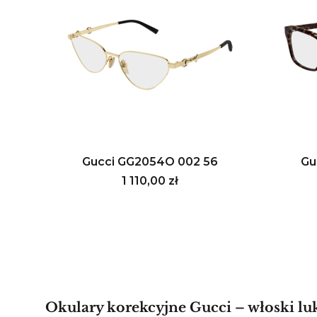
Gucci GG2054O 002 56
Gu
Cena
1 110,00 zł
Okulary korekcyjne Gucci – włoski l