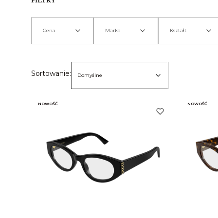
FILTRY
Cena
Marka
Kształt
Koniec filtrów
Lista produktów
Domyślne
Sortowanie:
Domyślne
NOWOŚĆ
NOWOŚĆ