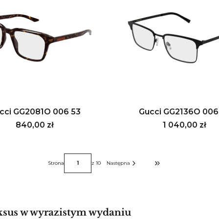
cci GG2081O 006 53
Gucci GG2136O 006
Cena
Cena
840,00 zł
1 040,00 zł
Strona
z 10
Następna
Przejdź do ostatniej stro
uksus w wyrazistym wydaniu