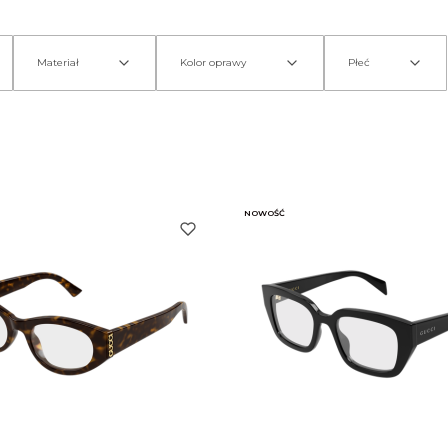
Materiał
Kolor oprawy
Płeć
NOWOŚĆ