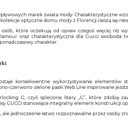
 wpływowych marek świata mody. Charakterystyczne wzor
kolekcje optyczne domu mody z Florencji cieszą się ni
 osób, które oczekują od opraw czegoś więcej niż wył
ny glamour oraz charakterystyczna dla Gucci swoboda
 ponadczasowy charakter.
rki
staje konsekwentne wykorzystywanie elementów st
ielono-czerwono-zielone paski Web Line inspirowane je
locking G, czyli splecione litery „G”, które zdobią z
pisy GUCCI stanowiące integralny element konstrukcji op
e, ale jednocześnie łatwo rozpoznawalne przez osoby zn