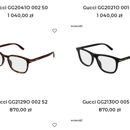
cci GG2041O 002 50
Gucci GG2021O 001
Cena
Cena
1 040,00 zł
1 040,00 zł
NOWOŚĆ
cci GG2129O 002 52
Gucci GG2130O 005
Cena
Cena
870,00 zł
870,00 zł
NOWOŚĆ