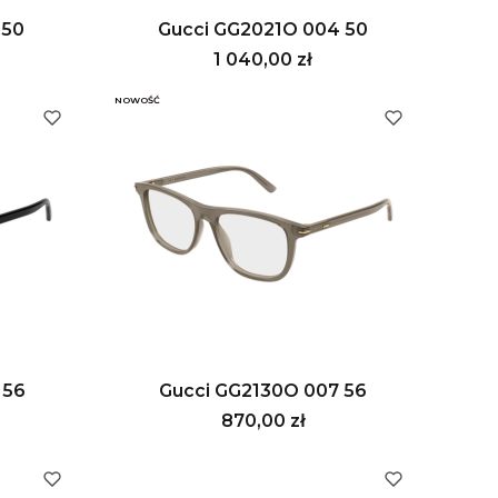
 50
Gucci GG2021O 004 50
Cena
1 040,00 zł
NOWOŚĆ
 56
Gucci GG2130O 007 56
Cena
870,00 zł