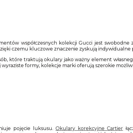
ementów współczesnych kolekcji Gucci jest swobodne z
zięki czemu kluczowe znaczenie zyskują indywidualne pre
ób, które traktują okulary jako ważny element własnego
 wyraziste formy, kolekcje marki oferują szerokie możli
!
niuje pojęcie luksusu.
Okulary korekcyjne Cartier
łącz