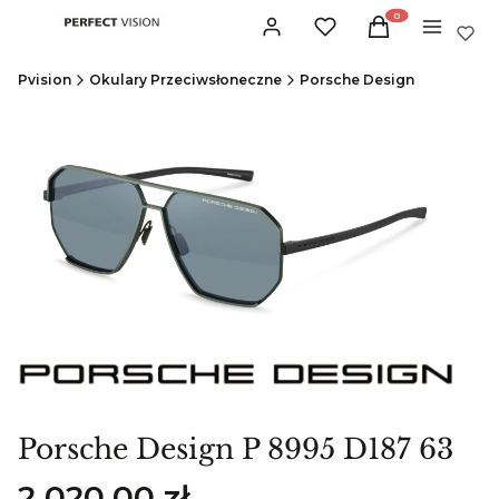
Produkty w koszyku:
Zaloguj się
Ulubione
Koszyk
Menu
Pvision
Okulary Przeciwsłoneczne
Porsche Design
Porsche Design P 8995 D187 63
Cena
2 020,00 zł