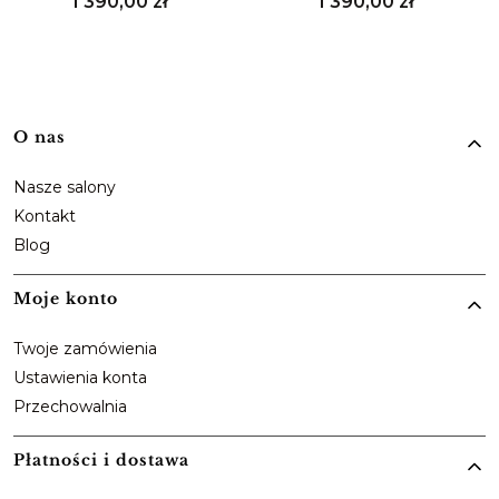
Cena
Cena
1 390,00 zł
1 390,00 zł
Linki w stopce
O nas
Nasze salony
Kontakt
Blog
Moje konto
Twoje zamówienia
Ustawienia konta
Przechowalnia
Płatności i dostawa