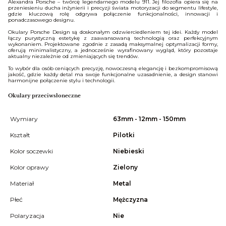
Alexandra Porsche – twórcę legendarnego modelu 911. Jej filozofia opiera się na
przeniesieniu ducha inżynierii i precyzji świata motoryzacji do segmentu lifestyle,
gdzie kluczową rolę odgrywa połączenie funkcjonalności, innowacji i
ponadczasowego designu.
Okulary Porsche Design są doskonałym odzwierciedleniem tej idei. Każdy model
łączy purystyczną estetykę z zaawansowaną technologią oraz perfekcyjnym
wykonaniem. Projektowane zgodnie z zasadą maksymalnej optymalizacji formy,
oferują minimalistyczny, a jednocześnie wyrafinowany wygląd, który pozostaje
aktualny niezależnie od zmieniających się trendów.
To wybór dla osób ceniących precyzję, nowoczesną elegancję i bezkompromisową
jakość, gdzie każdy detal ma swoje funkcjonalne uzasadnienie, a design stanowi
harmonijne połączenie stylu i technologii.
Okulary przeciwsłoneczne
Wymiary
63mm - 12mm - 150mm
Kształt
Pilotki
Kolor soczewki
Niebieski
Kolor oprawy
Zielony
Materiał
Metal
Płeć
Mężczyzna
Polaryzacja
Nie