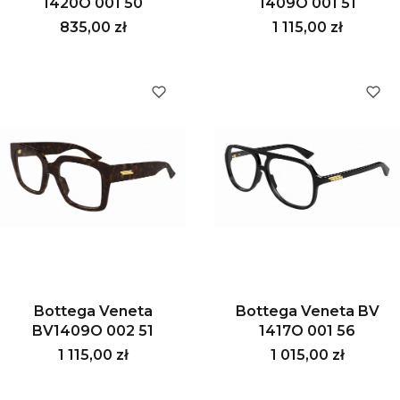
1420O 001 50
1409O 001 51
Cena
Cena
835,00 zł
1 115,00 zł
Bottega Veneta
Bottega Veneta BV
BV1409O 002 51
1417O 001 56
Cena
Cena
1 115,00 zł
1 015,00 zł