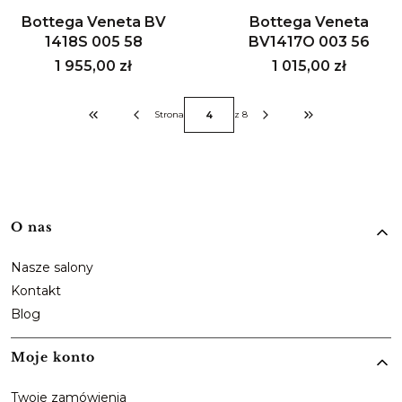
Bottega Veneta BV
Bottega Veneta
1418S 005 58
BV1417O 003 56
Cena
Cena
1 955,00 zł
1 015,00 zł
Strona
z 8
Wróć do pierwszej strony z produktami
Przejdź do ostatniej
Linki w stopce
O nas
Nasze salony
Kontakt
Blog
Moje konto
Twoje zamówienia