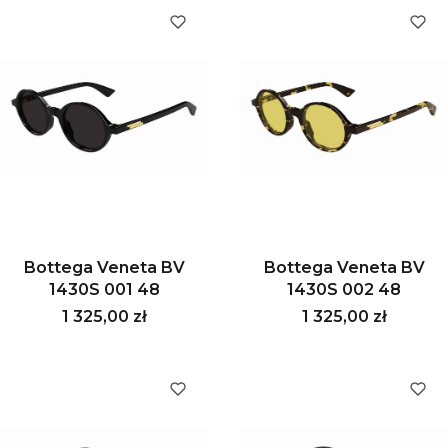
Bottega Veneta BV
Bottega Veneta BV
1430S 001 48
1430S 002 48
Cena
Cena
1 325,00 zł
1 325,00 zł