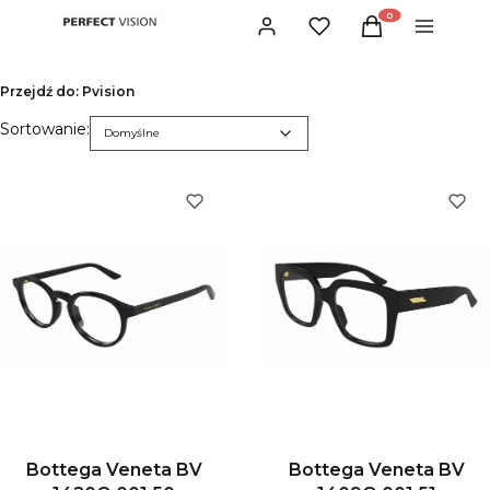
Produkty w koszyku:
Zaloguj się
Ulubione
Koszyk
Menu
Przejdź do:
Pvision
Lista produktów
Domyślne
Sortowanie:
Domyślne
Bottega Veneta BV
Bottega Veneta BV