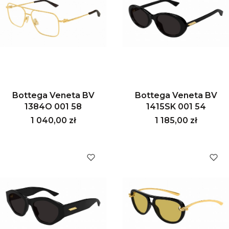
Bottega Veneta BV
Bottega Veneta BV
1384O 001 58
1415SK 001 54
Cena
Cena
1 040,00 zł
1 185,00 zł