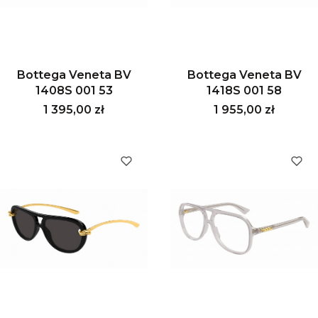
Bottega Veneta BV
Bottega Veneta BV
1408S 001 53
1418S 001 58
Cena
Cena
1 395,00 zł
1 955,00 zł