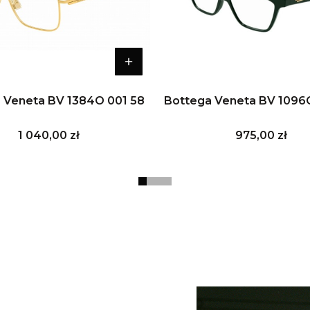
 Veneta BV 1384O 001 58
Bottega Veneta BV 1096
Cena
Cena
1 040,00 zł
975,00 zł