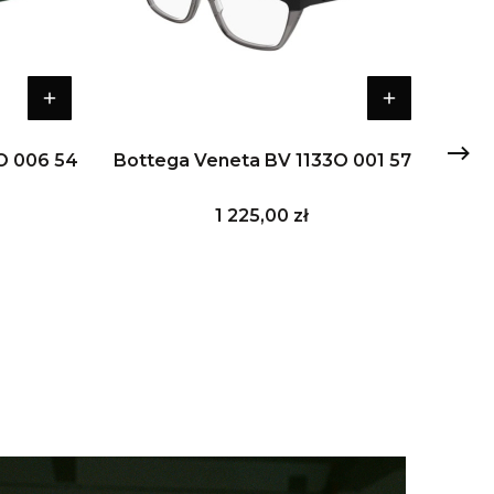
O 006 54
Bottega Veneta BV 1133O 001 57
Bott
Cena
1 225,00 zł