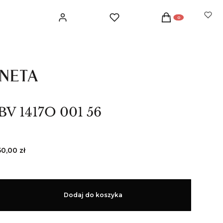
Produkty w koszyku: 
Zaloguj się
Ulubione
Koszyk
 BV 1417O 001 56
50,00 zł
Dodaj do koszyka