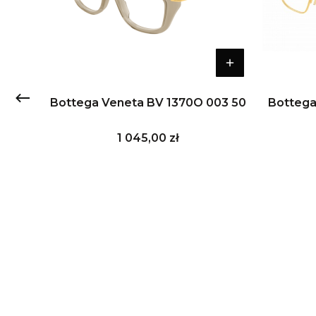
01 51
Bottega Veneta BV 1370O 003 50
Bottega
Cena
1 045,00 zł