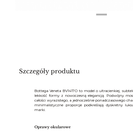
Szczegóły produktu
Bottega Veneta BV1417O to model o ultracienkiej, subteln
lekkość formy z nowoczesną elegancją. Podwójny most
całości wyrazistego, a jednocześnie ponadczasowego char
minimalistyczne proporcje podkreślają dyskretny luk
marki.
Oprawy okularowe