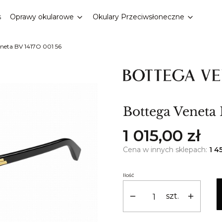
s
Oprawy okularowe
Okulary Przeciwsłoneczne
neta BV 1417O 001 56
Bottega Veneta
Cena
1 015,00 zł
Cena w innych sklepach:
1 4
Ilość
szt.