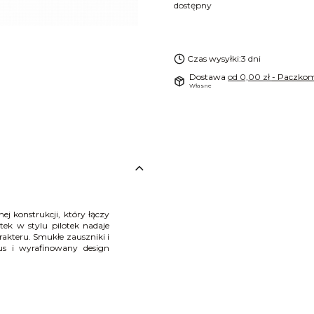
dostępny
Czas wysyłki:
3 dni
Dostawa
od 0,00 zł
- Paczkom
Własne
ej konstrukcji, który łączy
ek w stylu pilotek nadaje
akteru. Smukłe zauszniki i
sus i wyrafinowany design