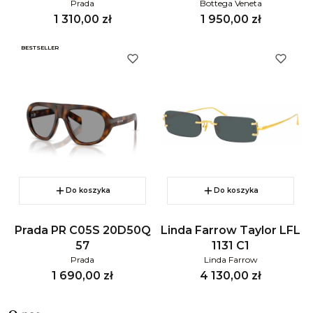
Prada
Bottega Veneta
Cena
Cena
1 310,00 zł
1 950,00 zł
BESTSELLER
Do koszyka
Do koszyka
Prada PR C05S 20D50Q
Linda Farrow Taylor LFL
57
1131 C1
Prada
Linda Farrow
Cena
Cena
1 690,00 zł
4 130,00 zł