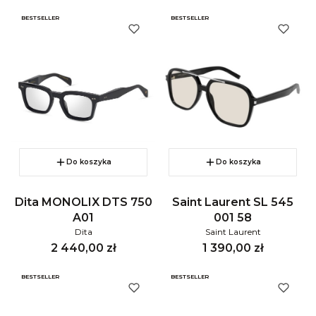
BESTSELLER
BESTSELLER
Do koszyka
Do koszyka
Dita MONOLIX DTS 750
Saint Laurent SL 545
A01
001 58
Dita
Saint Laurent
Cena
Cena
2 440,00 zł
1 390,00 zł
BESTSELLER
BESTSELLER