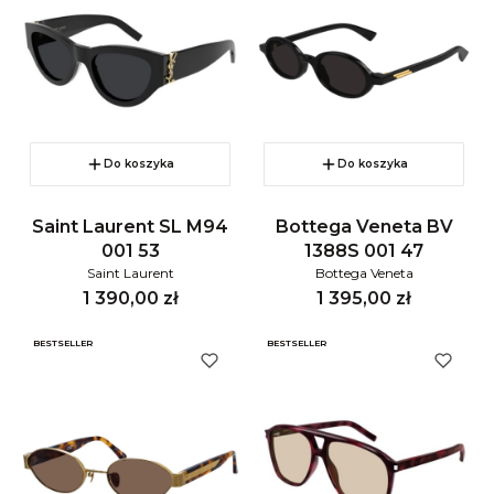
Do koszyka
Do koszyka
Saint Laurent SL M94
Bottega Veneta BV
001 53
1388S 001 47
Saint Laurent
Bottega Veneta
Cena
Cena
1 390,00 zł
1 395,00 zł
BESTSELLER
BESTSELLER