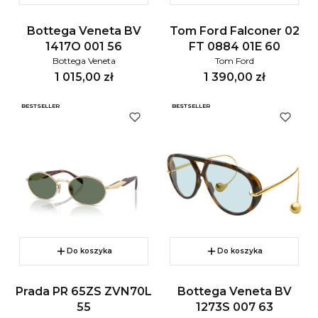
Bottega Veneta BV
Tom Ford Falconer 02
1417O 001 56
FT 0884 01E 60
Bottega Veneta
Tom Ford
Cena
Cena
1 015,00 zł
1 390,00 zł
BESTSELLER
BESTSELLER
Do koszyka
Do koszyka
Prada PR 65ZS ZVN70L
Bottega Veneta BV
55
1273S 007 63