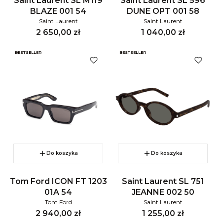
Saint Laurent SL M119
Saint Laurent SL 596
BLAZE 001 54
DUNE OPT 001 58
Saint Laurent
Saint Laurent
Cena
Cena
2 650,00 zł
1 040,00 zł
BESTSELLER
BESTSELLER
Do koszyka
Do koszyka
Tom Ford ICON FT 1203
Saint Laurent SL 751
01A 54
JEANNE 002 50
Tom Ford
Saint Laurent
Cena
Cena
2 940,00 zł
1 255,00 zł