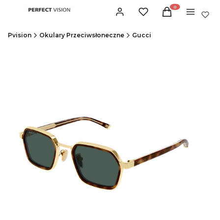
Produkty w koszyku:
Zaloguj się
Ulubione
Koszyk
Menu
Pvision
Okulary Przeciwsłoneczne
Gucci