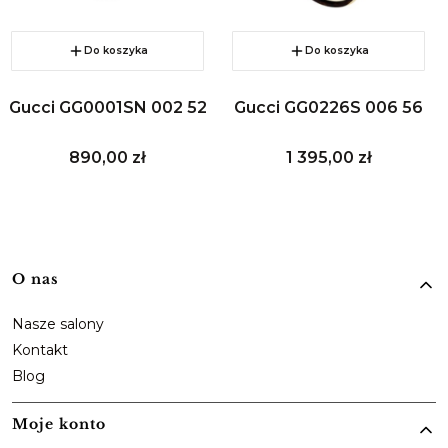
Do koszyka
Do koszyka
Gucci GG0001SN 002 52
Gucci GG0226S 006 56
Cena
Cena
890,00 zł
1 395,00 zł
Linki w stopce
O nas
Nasze salony
Kontakt
Blog
Moje konto