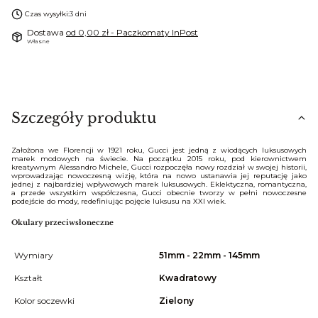
Czas wysyłki:
3 dni
Dostawa
od 0,00 zł
- Paczkomaty InPost
Własne
Szczegóły produktu
Założona we Florencji w 1921 roku, Gucci jest jedną z wiodących luksusowych
marek modowych na świecie. Na początku 2015 roku, pod kierownictwem
kreatywnym Alessandro Michele, Gucci rozpoczęła nowy rozdział w swojej historii,
wprowadzając nowoczesną wizję, która na nowo ustanawia jej reputację jako
jednej z najbardziej wpływowych marek luksusowych. Eklektyczna, romantyczna,
a przede wszystkim współczesna, Gucci obecnie tworzy w pełni nowoczesne
podejście do mody, redefiniując pojęcie luksusu na XXI wiek.
Okulary przeciwsłoneczne
Wymiary
51mm - 22mm - 145mm
Kształt
Kwadratowy
Kolor soczewki
Zielony