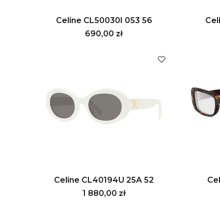
Celine CL50030I 053 56
Cel
Cena
690,00 zł
Celine CL40194U 25A 52
Ce
Cena
1 880,00 zł