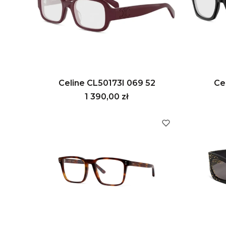
Celine CL50173I 069 52
Ce
Cena
1 390,00 zł