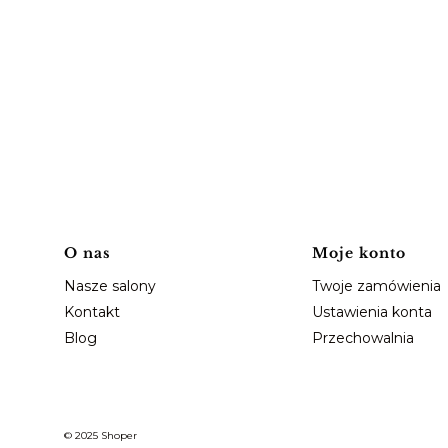
Linki w stopce
O nas
Moje konto
Nasze salony
Twoje zamówienia
Kontakt
Ustawienia konta
Blog
Przechowalnia
© 2025
Shoper