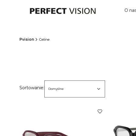
O na
Pvision
Celine
Lista produktów
Domyślne
Sortowanie:
Domyślne