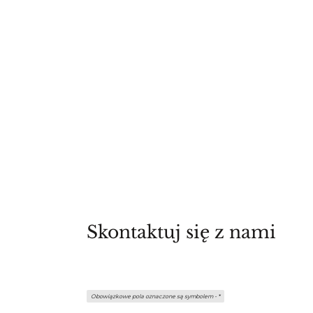
Skontaktuj się z nami
Obowiązkowe pola oznaczone są symbolem -
*