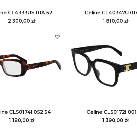
ine CL4333US 01A 52
Celine CL40347U 01
Cena
Cena
2 300,00 zł
1 810,00 zł
line CL50174I 052 54
Celine CL50172I 001
Cena
Cena
1 180,00 zł
1 390,00 zł