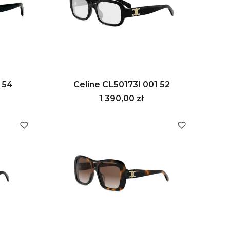
 54
Celine CL50173I 001 52
Cena
1 390,00 zł