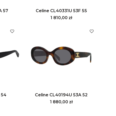
A 57
Celine CL40331U 53F 55
Cena
1 810,00 zł
 54
Celine CL40194U 53A 52
Cena
1 880,00 zł