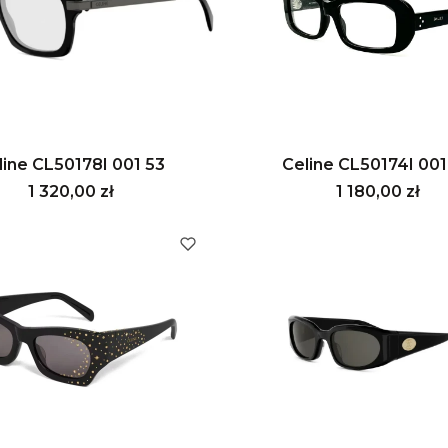
line CL50178I 001 53
Celine CL50174I 001
Cena
Cena
1 320,00 zł
1 180,00 zł