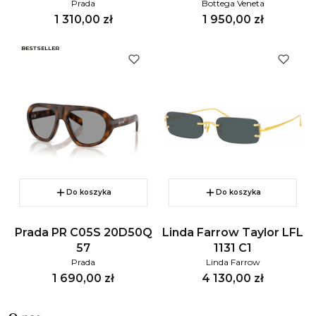
Prada
Bottega Veneta
Cena
Cena
1 310,00 zł
1 950,00 zł
BESTSELLER
Do koszyka
Do koszyka
Prada PR C05S 20D50Q
Linda Farrow Taylor LFL
57
1131 C1
Prada
Linda Farrow
Cena
Cena
1 690,00 zł
4 130,00 zł