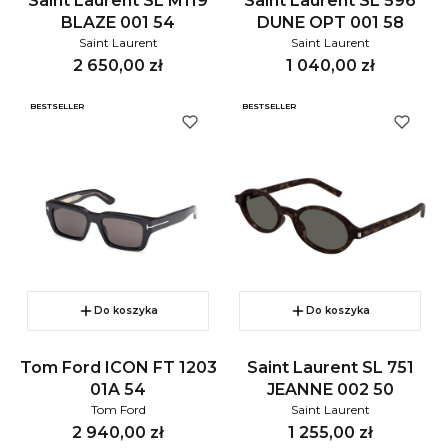
Saint Laurent SL M119
Saint Laurent SL 596
BLAZE 001 54
DUNE OPT 001 58
Saint Laurent
Saint Laurent
Cena
Cena
2 650,00 zł
1 040,00 zł
BESTSELLER
BESTSELLER
Do koszyka
Do koszyka
Tom Ford ICON FT 1203
Saint Laurent SL 751
01A 54
JEANNE 002 50
Tom Ford
Saint Laurent
Cena
Cena
2 940,00 zł
1 255,00 zł