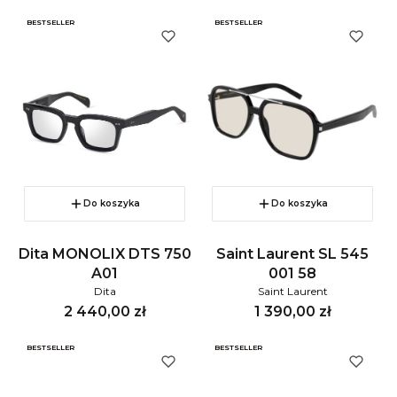
BESTSELLER
BESTSELLER
Do koszyka
Do koszyka
Dita MONOLIX DTS 750
Saint Laurent SL 545
A01
001 58
Dita
Saint Laurent
Cena
Cena
2 440,00 zł
1 390,00 zł
BESTSELLER
BESTSELLER