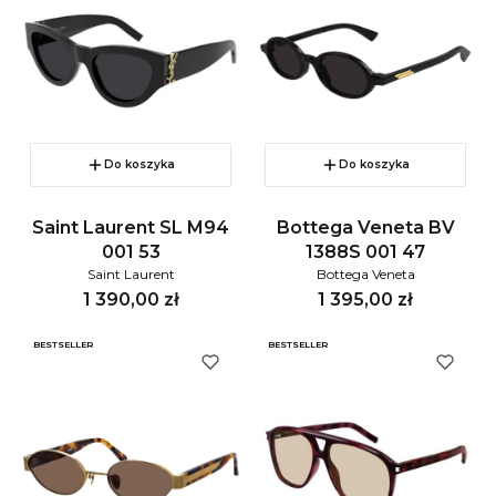
Do koszyka
Do koszyka
Saint Laurent SL M94
Bottega Veneta BV
001 53
1388S 001 47
Saint Laurent
Bottega Veneta
Cena
Cena
1 390,00 zł
1 395,00 zł
BESTSELLER
BESTSELLER