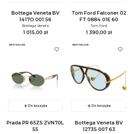
Bottega Veneta BV
Tom Ford Falconer 02
1417O 001 56
FT 0884 01E 60
Bottega Veneta
Tom Ford
Cena
Cena
1 015,00 zł
1 390,00 zł
BESTSELLER
BESTSELLER
Do koszyka
Do koszyka
Prada PR 65ZS ZVN70L
Bottega Veneta BV
55
1273S 007 63