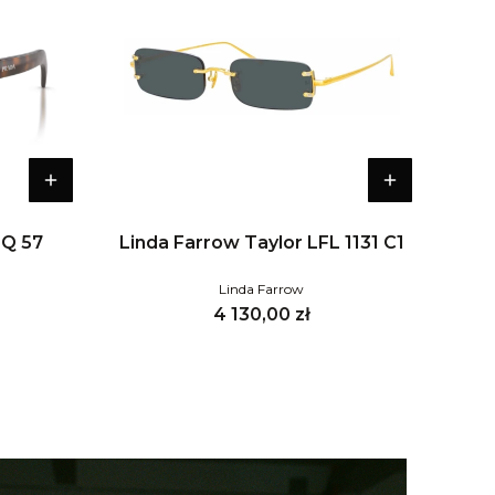
0Q 57
Linda Farrow Taylor LFL 1131 C1
Linda Farrow
Cena
4 130,00 zł