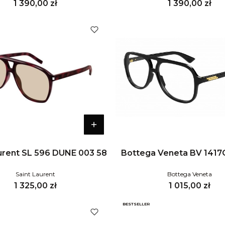
Cena
Cena
1 390,00 zł
1 390,00 zł
urent SL 596 DUNE 003 58
Bottega Veneta BV 1417
Saint Laurent
Bottega Veneta
Cena
Cena
1 325,00 zł
1 015,00 zł
BESTSELLER