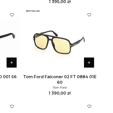
Cena
1 395,00 zł
BESTSELLER
O 001 56
Tom Ford Falconer 02 FT 0884 01E
60
Tom Ford
Cena
1 390,00 zł