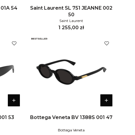
 01A 54
Saint Laurent SL 751 JEANNE 002
50
Saint Laurent
Cena
1 255,00 zł
BESTSELLER
001 53
Bottega Veneta BV 1388S 001 47
Bottega Veneta