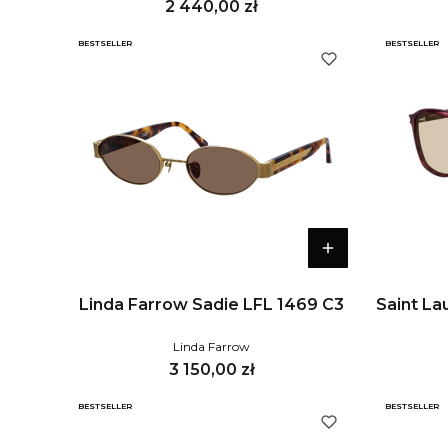
Cena
2 440,00 zł
BESTSELLER
BESTSELLER
Linda Farrow Sadie LFL 1469 C3
Saint La
Linda Farrow
Cena
3 150,00 zł
BESTSELLER
BESTSELLER