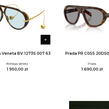
 Veneta BV 1273S 007 63
Prada PR C05S 20D5
Bottega Veneta
Prada
Cena
Cena
1 950,00 zł
1 690,00 zł