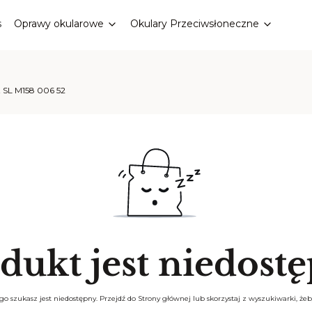
s
Oprawy okularowe
Okulary Przeciwsłoneczne
t SL M158 006 52
dukt jest niedost
o szukasz jest niedostępny. Przejdź do Strony głównej lub skorzystaj z wyszukiwarki, żeby 