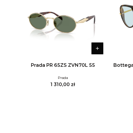
Prada PR 65ZS ZVN70L 55
Bottega
Prada
Cena
1 310,00 zł