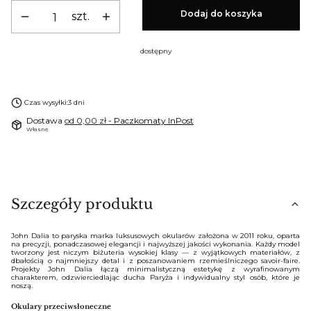
Dodaj do koszyka
szt.
dostępny
Czas wysyłki:
3 dni
Dostawa
od 0,00 zł
- Paczkomaty InPost
Własne
Szczegóły produktu
John Dalia to paryska marka luksusowych okularów założona w 2011 roku, oparta
na precyzji, ponadczasowej elegancji i najwyższej jakości wykonania. Każdy model
tworzony jest niczym biżuteria wysokiej klasy — z wyjątkowych materiałów, z
dbałością o najmniejszy detal i z poszanowaniem rzemieślniczego savoir-faire.
Projekty John Dalia łączą minimalistyczną estetykę z wyrafinowanym
charakterem, odzwierciedlając ducha Paryża i indywidualny styl osób, które je
noszą.
Okulary przeciwsłoneczne