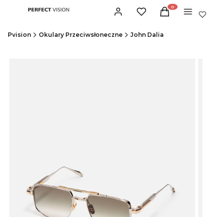
Produkty w koszyku:
Zaloguj się
Ulubione
Koszyk
Menu
Pvision
Okulary Przeciwsłoneczne
John Dalia