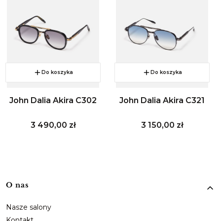
Do koszyka
Do koszyka
John Dalia Akira C302
John Dalia Akira C321
Cena
Cena
3 490,00 zł
3 150,00 zł
Linki w stopce
O nas
Nasze salony
Kontakt