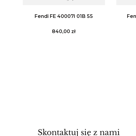
9
Fendi FE 40007I 01B 55
Fen
Cena
840,00 zł
Skontaktuj się z nami