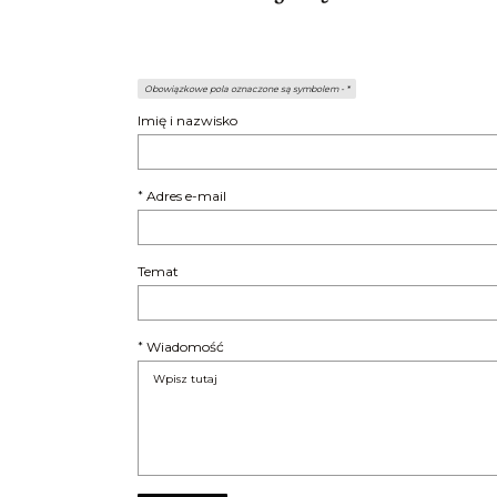
Obowiązkowe pola oznaczone są symbolem -
*
Imię i nazwisko
Adres e-mail
*
Temat
Wiadomość
*