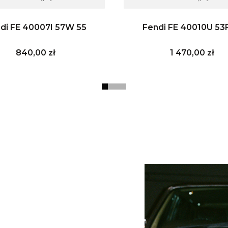
di FE 40007I 57W 55
Fendi FE 40010U 53
Cena
Cena
840,00 zł
1 470,00 zł