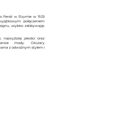
rdo Fendi w Rzymie w 1925
wyjątkowym połączeniem
esignu, szybko zdobywając
 najwyższej jakości oraz
granice mody. Okulary
konania z odważnym stylem i