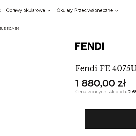
s
Oprawy okularowe
Okulary Przeciwsłoneczne
5US 30A 54
Fendi FE 4075U
Cena
1 880,00 zł
Cena w innych sklepach:
2 6