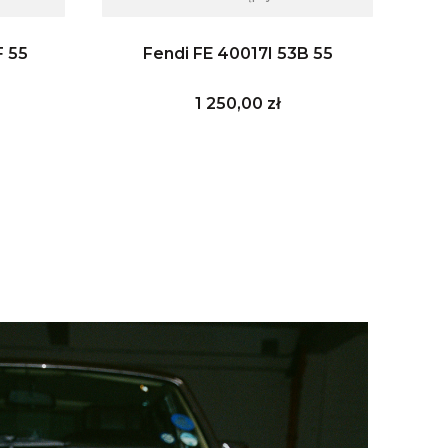
F 55
Fendi FE 40017I 53B 55
Cena
1 250,00 zł