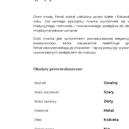
Dom mody
Fendi
został założony przez Adele i Edoa
roku. Od samego początku marka wyróżniała się 
tradycyjnego rzemiosła i nowatorskiego podejścia do d
międzynarodowe uznanie.
Dziś
marka
jest synonimem ponadczasowej elegancji,
kreatywności, która nieustannie redefiniuje 
Fendi odzwierciedlają jej charakter – łączą precyzję wy
nowoczesnym podejściem do luksusu.
Okulary przeciwsłoneczne
Kształt
Owalny
Kolor soczewki
Szary
Kolor oprawy
Złoty
Materiał
Metal
Płeć
Kobieta
Polaryzacja
Nie