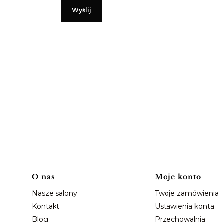
Wyślij
Linki w stopce
O nas
Moje konto
Nasze salony
Twoje zamówienia
Kontakt
Ustawienia konta
Blog
Przechowalnia