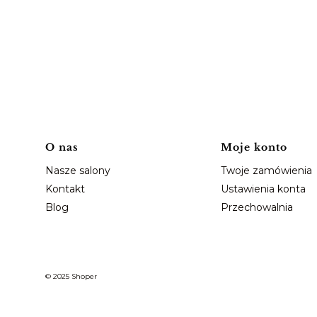
Linki w stopce
O nas
Moje konto
Nasze salony
Twoje zamówienia
Kontakt
Ustawienia konta
Blog
Przechowalnia
© 2025
Shoper