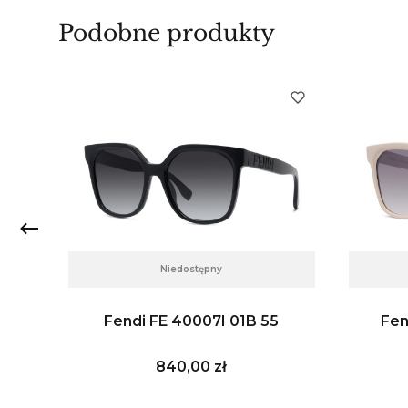
Podobne produkty
Niedostępny
9
Fendi FE 40007I 01B 55
Fen
Cena
840,00 zł