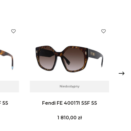
Niedostępny
F 55
Fendi FE 40017I 55F 55
Cena
1 810,00 zł