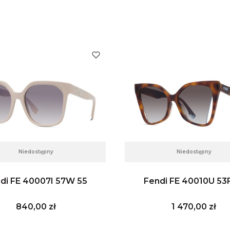
Niedostępny
Niedostępny
di FE 40007I 57W 55
Fendi FE 40010U 53
Cena
Cena
840,00 zł
1 470,00 zł