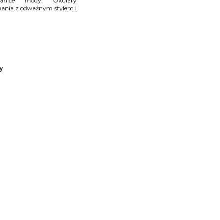
granice mody. Okulary
konania z odważnym stylem i
y