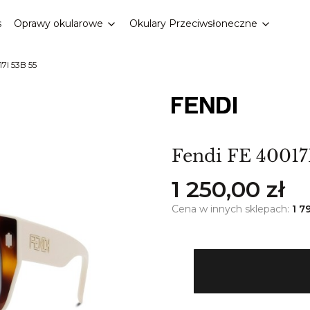
s
Oprawy okularowe
Okulary Przeciwsłoneczne
7I 53B 55
Fendi FE 40017
Cena
1 250,00 zł
Cena w innych sklepach:
1 7