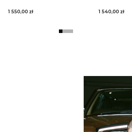
Cena
Cena
1 550,00 zł
1 540,00 zł