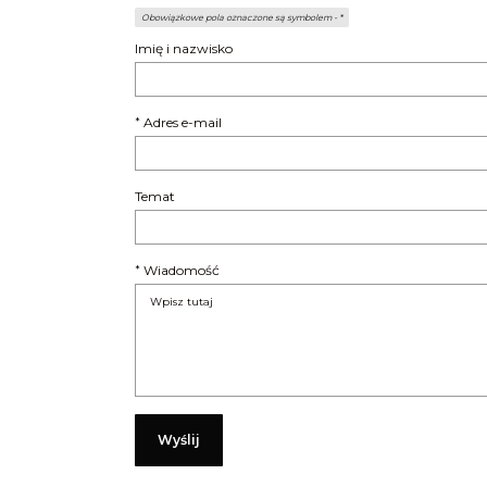
Obowiązkowe pola oznaczone są symbolem -
*
Imię i nazwisko
Adres e-mail
*
Temat
Wiadomość
*
Wyślij