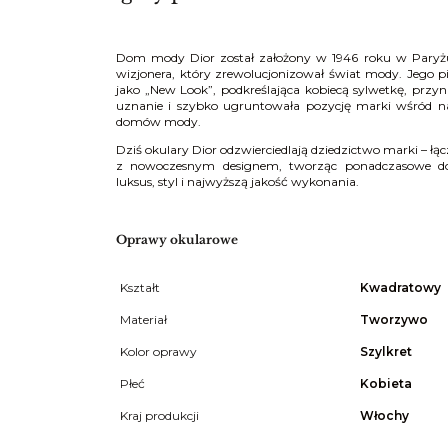
Dom mody Dior został założony w 1946 roku w Paryżu 
wizjonera, który zrewolucjonizował świat mody. Jego pi
jako „New Look”, podkreślająca kobiecą sylwetkę, prz
uznanie i szybko ugruntowała pozycję marki wśród na
domów mody.
Dziś okulary Dior odzwierciedlają dziedzictwo marki – ł
z nowoczesnym designem, tworząc ponadczasowe dod
luksus, styl i najwyższą jakość wykonania.
Oprawy okularowe
Kształt
Kwadratowy
Materiał
Tworzywo
Kolor oprawy
Szylkret
Płeć
Kobieta
Kraj produkcji
Włochy