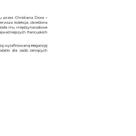
przez Christiana Diora –
erwsza kolekcja, określona
yniosła mu międzynarodowe
jważniejszych francuskich
ączą wyrafinowaną elegancję
atki dla osób ceniących