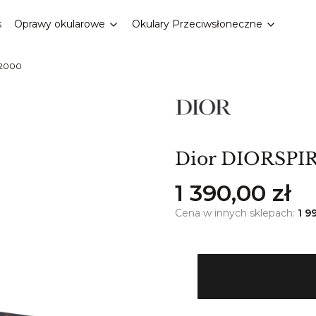
s
Oprawy okularowe
Okulary Przeciwsłoneczne
 2000
Dior DIORSPIR
Cena
1 390,00 zł
Cena w innych sklepach:
1 9