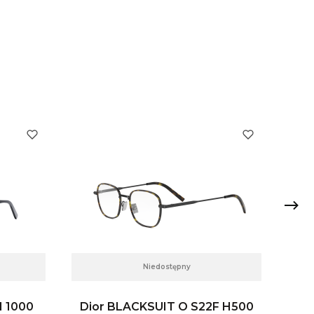
Niedostępny
I 1000
Dior BLACKSUIT O S22F H500
Di