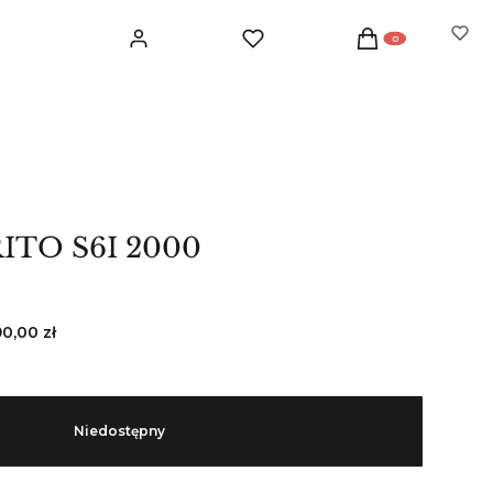
Produkty w koszyku: 
Zaloguj się
Ulubione
Koszyk
ITO S6I 2000
90,00 zł
Niedostępny