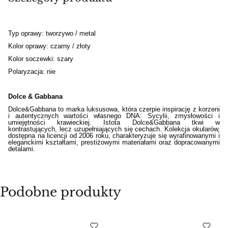
Typ oprawy: tworzywo / metal
Kolor oprawy: czarny / złoty
Kolor soczewki: szary
Polaryzacja: nie
Dolce & Gabbana
Dolce&Gabbana to marka luksusowa, która czerpie inspirację z korzeni
i autentycznych wartości własnego DNA: Sycylii, zmysłowości i
umiejętności krawieckiej. Istota Dolce&Gabbana tkwi w
kontrastujących, lecz uzupełniających się cechach. Kolekcja okularów,
dostępna na licencji od 2006 roku, charakteryzuje się wyrafinowanymi i
eleganckimi kształtami, prestiżowymi materiałami oraz dopracowanymi
detalami.
Podobne produkty