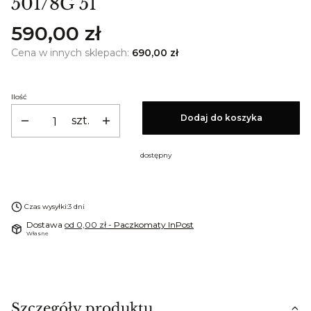
501/8G 51
Cena
590,00 zł
Cena w innych sklepach:
690,00 zł
Ilość
Dodaj do koszyka
szt.
dostępny
Czas wysyłki:
3 dni
Dostawa
od 0,00 zł
- Paczkomaty InPost
Własne
Szczegóły produktu