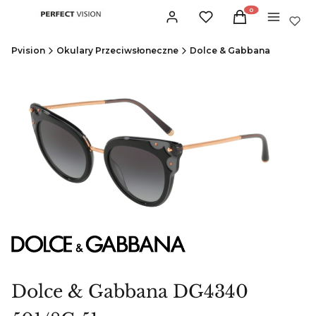
Produkty w koszyku:
Zaloguj się
Ulubione
Koszyk
Menu
Pvision
Okulary Przeciwsłoneczne
Dolce & Gabbana
Dolce & Gabbana DG4340