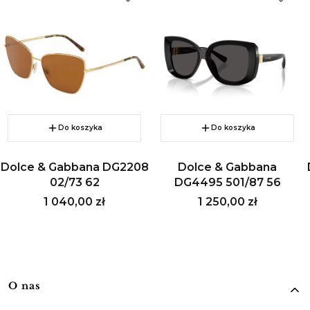
Do koszyka
Do koszyka
Dolce & Gabbana DG2208
Dolce & Gabbana
02/73 62
DG4495 501/87 56
Cena
Cena
1 040,00 zł
1 250,00 zł
Linki w stopce
O nas