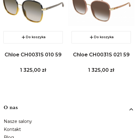
Do koszyka
Do koszyka
Chloe CH0031S 010 59
Chloe CH0031S 021 59
Cena
Cena
1 325,00 zł
1 325,00 zł
Linki w stopce
O nas
Nasze salony
Kontakt
Blog