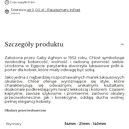
Czas wysyłki:
3 dni
Dostawa
od 0,00 zł
- Paczkomaty InPost
Własne
Szczegóły produktu
Założona przez Gaby Aghion w 1952 roku, Chloé symbolizuje
swobodną kobiecość, wolność i radosną pewność siebie.
Urodzona w Egipcie paryżanka stworzyła luksusowe prêt-à-
porter dla kobiet, które miały odwagę być sobą.
Jako jedna z najbardziej rozpoznawalnych marek luksusowych
okularów, Chloé oferuje wyróżniające się style, które
charakteryzują się odważnymi, unikalnymi kształtami,
doskonale podkreślającymi twarz lekkością i kolorem. Czasem
kapryśne, zawsze szykowne i promienne, zarówno okulary
przeciwsłoneczne, jak i korekcyjne, oddają ducha wolnej,
pełnej elegancji kobiety.
Okulary przeciwsłoneczne
Wymiary
54mm - 21mm - 140mm