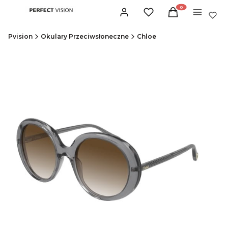
Produkty w koszyku:
Zaloguj się
Ulubione
Koszyk
Menu
Pvision
Okulary Przeciwsłoneczne
Chloe