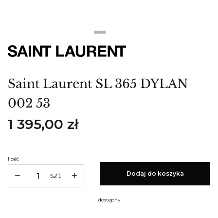
Saint Laurent SL 365 DYLAN
002 53
Cena
1 395,00 zł
Ilość
Dodaj do koszyka
szt.
dostępny