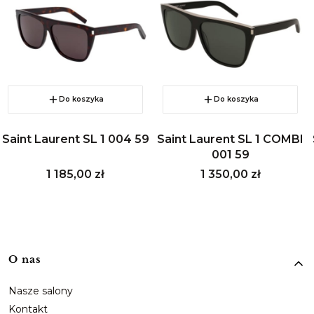
Do koszyka
Do koszyka
Saint Laurent SL 1 004 59
Saint Laurent SL 1 COMBI
001 59
Cena
Cena
1 185,00 zł
1 350,00 zł
Linki w stopce
O nas
Nasze salony
Kontakt