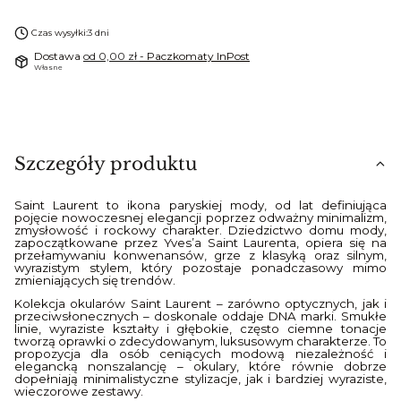
Czas wysyłki:
3 dni
Dostawa
od 0,00 zł
- Paczkomaty InPost
Własne
Szczegóły produktu
Saint Laurent to ikona paryskiej mody, od lat definiująca
pojęcie nowoczesnej elegancji poprzez odważny minimalizm,
zmysłowość i rockowy charakter. Dziedzictwo domu mody,
zapoczątkowane przez Yves’a Saint Laurenta, opiera się na
przełamywaniu konwenansów, grze z klasyką oraz silnym,
wyrazistym stylem, który pozostaje ponadczasowy mimo
zmieniających się trendów.
Kolekcja okularów Saint Laurent – zarówno optycznych, jak i
przeciwsłonecznych – doskonale oddaje DNA marki. Smukłe
linie, wyraziste kształty i głębokie, często ciemne tonacje
tworzą oprawki o zdecydowanym, luksusowym charakterze. To
propozycja dla osób ceniących modową niezależność i
elegancką nonszalancję – okulary, które równie dobrze
dopełniają minimalistyczne stylizacje, jak i bardziej wyraziste,
wieczorowe zestawy.