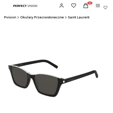
Produkty w koszyku:
Zaloguj się
Ulubione
Koszyk
Menu
Pvision
Okulary Przeciwsłoneczne
Saint Laurent