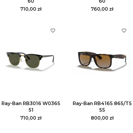
60
60
Cena
Cena
710,00 zł
760,00 zł
Ray-Ban RB3016 W0365
Ray-Ban RB4165 865/T5
51
55
Cena
Cena
710,00 zł
800,00 zł