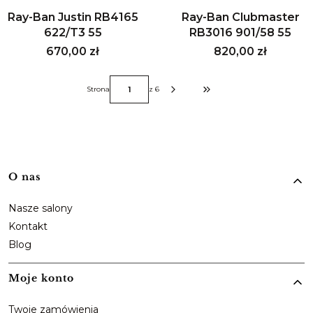
Ray-Ban Justin RB4165
Ray-Ban Clubmaster
622/T3 55
RB3016 901/58 55
Cena
Cena
670,00 zł
820,00 zł
Strona
z 6
Przejdź do ostatniej strony z 
Linki w stopce
O nas
Nasze salony
Kontakt
Blog
Moje konto
Twoje zamówienia