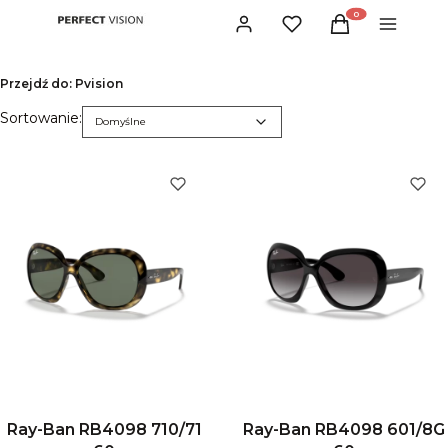
Produkty w koszyku:
Zaloguj się
Ulubione
Koszyk
Menu
Przejdź do:
Pvision
Lista produktów
Domyślne
Sortowanie:
Domyślne
Ray-Ban RB4098 710/71
Ray-Ban RB4098 601/8G