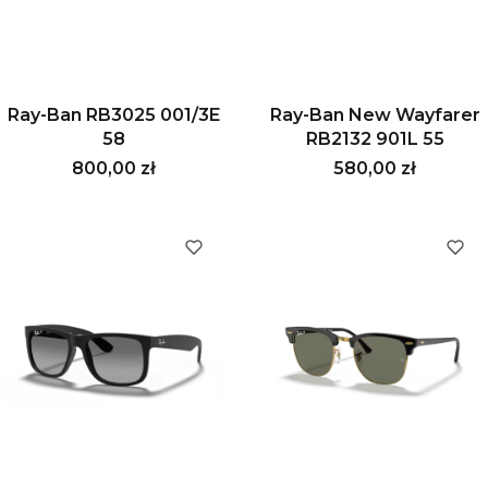
Ray-Ban RB3025 001/3E
Ray-Ban New Wayfarer
58
RB2132 901L 55
Cena
Cena
800,00 zł
580,00 zł