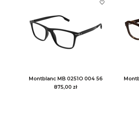
Montblanc MB 0251O 004 56
Montb
Cena
875,00 zł