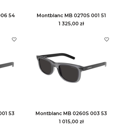
006 54
Montblanc MB 0270S 001 51
Cena
1 325,00 zł
001 53
Montblanc MB 0260S 003 53
Cena
1 015,00 zł