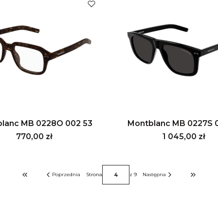
lanc MB 0228O 002 53
Montblanc MB 0227S 0
Cena
Cena
770,00 zł
1 045,00 zł
Poprzednia
Strona
z 9
Następna
Wróć do pierwszej strony z produktami
Przejdź do