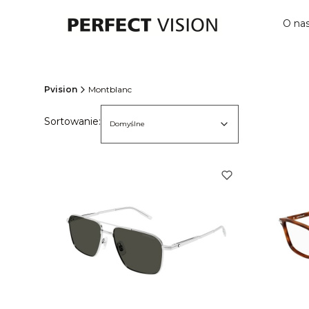
O na
Pvision
Montblanc
Lista produktów
Domyślne
Sortowanie:
Domyślne