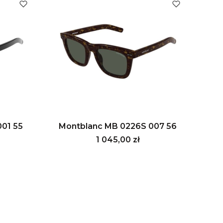
01 55
Montblanc MB 0226S 007 56
Cena
1 045,00 zł
 ostatniej strony z produktami