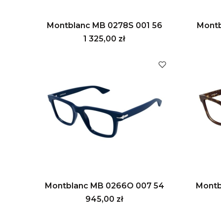
Montblanc MB 0278S 001 56
Montb
Cena
1 325,00 zł
Montblanc MB 0266O 007 54
Montb
Cena
945,00 zł