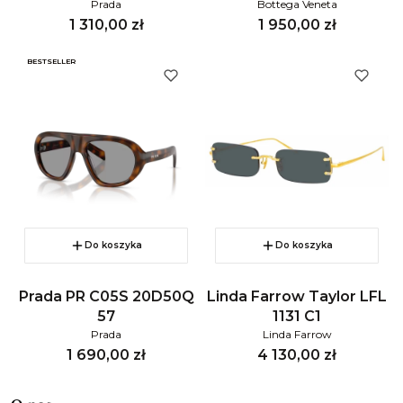
Prada
Bottega Veneta
Cena
Cena
1 310,00 zł
1 950,00 zł
BESTSELLER
Do koszyka
Do koszyka
Prada PR C05S 20D50Q
Linda Farrow Taylor LFL
57
1131 C1
Prada
Linda Farrow
Cena
Cena
1 690,00 zł
4 130,00 zł