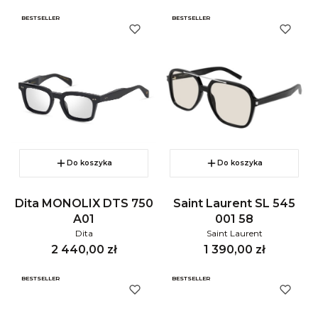
BESTSELLER
BESTSELLER
Do koszyka
Do koszyka
Dita MONOLIX DTS 750
Saint Laurent SL 545
A01
001 58
Dita
Saint Laurent
Cena
Cena
2 440,00 zł
1 390,00 zł
BESTSELLER
BESTSELLER