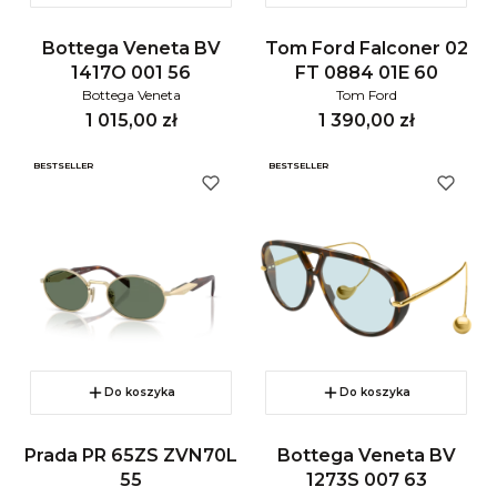
Bottega Veneta BV
Tom Ford Falconer 02
1417O 001 56
FT 0884 01E 60
Bottega Veneta
Tom Ford
Cena
Cena
1 015,00 zł
1 390,00 zł
BESTSELLER
BESTSELLER
Do koszyka
Do koszyka
Prada PR 65ZS ZVN70L
Bottega Veneta BV
55
1273S 007 63