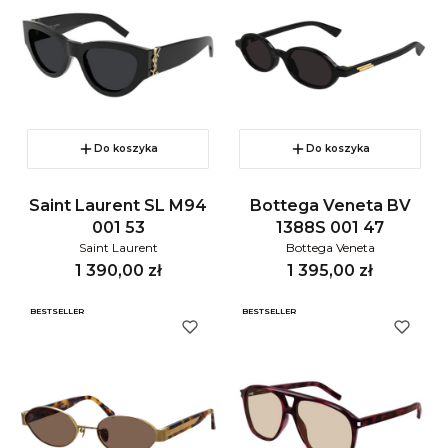
Do koszyka
Do koszyka
Saint Laurent SL M94
Bottega Veneta BV
001 53
1388S 001 47
Saint Laurent
Bottega Veneta
Cena
Cena
1 390,00 zł
1 395,00 zł
BESTSELLER
BESTSELLER