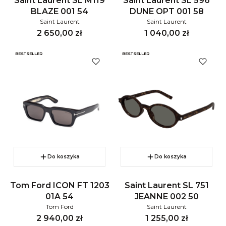
Saint Laurent SL M119
Saint Laurent SL 596
BLAZE 001 54
DUNE OPT 001 58
Saint Laurent
Saint Laurent
Cena
Cena
2 650,00 zł
1 040,00 zł
BESTSELLER
BESTSELLER
Do koszyka
Do koszyka
Tom Ford ICON FT 1203
Saint Laurent SL 751
01A 54
JEANNE 002 50
Tom Ford
Saint Laurent
Cena
Cena
2 940,00 zł
1 255,00 zł