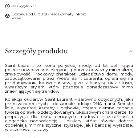
Czas wysyłki:
3 dni
Dostawa
od 0,00 zł
- Paczkomaty InPost
Własne
Szczegóły produktu
Saint Laurent to ikona paryskiej mody, od lat definiująca
pojęcie nowoczesnej elegancji poprzez odważny minimalizm,
zmysłowość i rockowy charakter. Dziedzictwo domu mody,
zapoczątkowane przez Yves’a Saint Laurenta, opiera się na
przełamywaniu konwenansów, grze z klasyką oraz silnym,
wyrazistym stylem, który pozostaje ponadczasowy mimo
zmieniających się trendów.
Kolekcja okularów Saint Laurent – zarówno optycznych, jak i
przeciwsłonecznych – doskonale oddaje DNA marki. Smukłe
linie, wyraziste kształty i głębokie, często ciemne tonacje
tworzą oprawki o zdecydowanym, luksusowym charakterze. To
propozycja dla osób ceniących modową niezależność i
elegancką nonszalancję – okulary, które równie dobrze
dopełniają minimalistyczne stylizacje, jak i bardziej wyraziste,
wieczorowe zestawy.