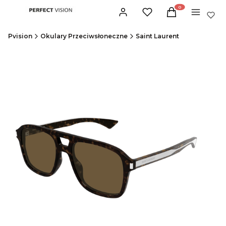
Produkty w koszyku:
Zaloguj się
Ulubione
Koszyk
Menu
Pvision
Okulary Przeciwsłoneczne
Saint Laurent