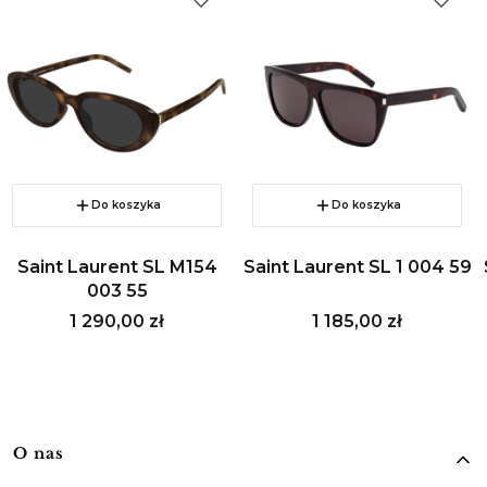
Do koszyka
Do koszyka
Saint Laurent SL M154
Saint Laurent SL 1 004 59
003 55
Cena
Cena
1 290,00 zł
1 185,00 zł
Linki w stopce
O nas