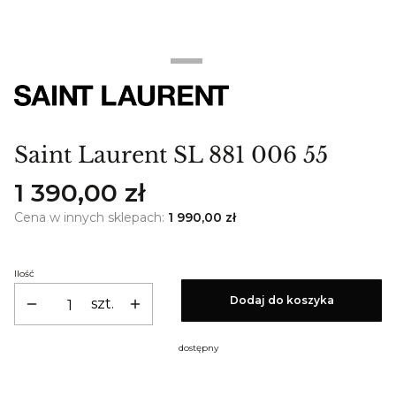
Saint Laurent SL 881 006 55
Cena
1 390,00 zł
Cena w innych sklepach:
1 990,00 zł
Ilość
Dodaj do koszyka
szt.
dostępny