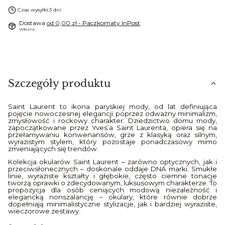
Czas wysyłki:
3 dni
Dostawa
od 0,00 zł
- Paczkomaty InPost
Własne
Szczegóły produktu
Saint Laurent to ikona paryskiej mody, od lat definiująca
pojęcie nowoczesnej elegancji poprzez odważny minimalizm,
zmysłowość i rockowy charakter. Dziedzictwo domu mody,
zapoczątkowane przez Yves’a Saint Laurenta, opiera się na
przełamywaniu konwenansów, grze z klasyką oraz silnym,
wyrazistym stylem, który pozostaje ponadczasowy mimo
zmieniających się trendów.
Kolekcja okularów Saint Laurent – zarówno optycznych, jak i
przeciwsłonecznych – doskonale oddaje DNA marki. Smukłe
linie, wyraziste kształty i głębokie, często ciemne tonacje
tworzą oprawki o zdecydowanym, luksusowym charakterze. To
propozycja dla osób ceniących modową niezależność i
elegancką nonszalancję – okulary, które równie dobrze
dopełniają minimalistyczne stylizacje, jak i bardziej wyraziste,
wieczorowe zestawy.