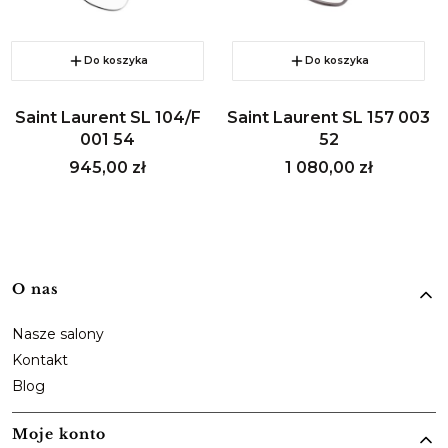
Do koszyka
Do koszyka
Saint Laurent SL 104/F
Saint Laurent SL 157 003
001 54
52
Cena
Cena
945,00 zł
1 080,00 zł
Linki w stopce
O nas
Nasze salony
Kontakt
Blog
Moje konto