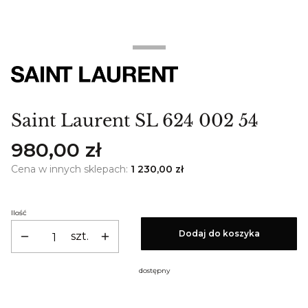
Saint Laurent SL 624 002 54
Cena
980,00 zł
Cena w innych sklepach:
1 230,00 zł
Ilość
Dodaj do koszyka
szt.
dostępny