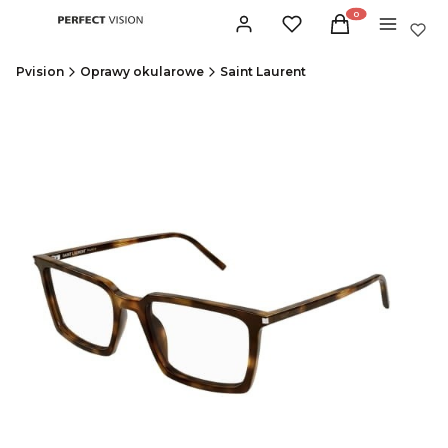
Produkty w koszyku:
Zaloguj się
Ulubione
Koszyk
Menu
Pvision
Oprawy okularowe
Saint Laurent