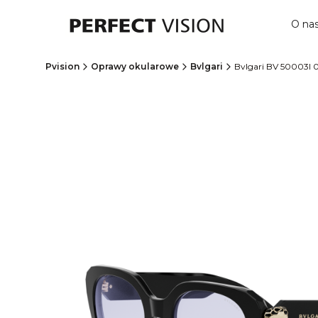
O na
Pvision
Oprawy okularowe
Bvlgari
Bvlgari BV 50003I 0