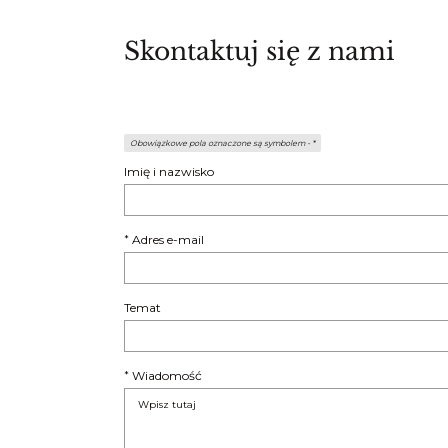
Skontaktuj się z nami
Obowiązkowe pola oznaczone są symbolem -
*
Imię i nazwisko
Adres e-mail
*
Temat
Wiadomość
*