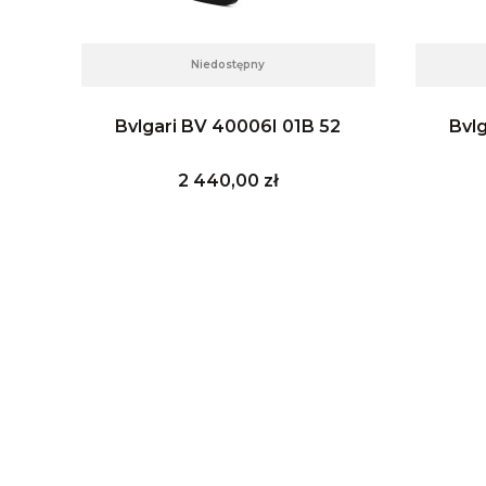
Niedostępny
59 W
Bvlgari BV 40006I 01B 52
Bvl
Cena
2 440,00 zł