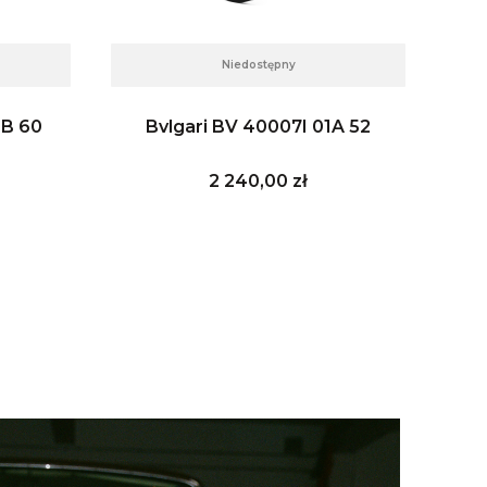
Niedostępny
8B 60
Bvlgari BV 40007I 01A 52
Cena
2 240,00 zł