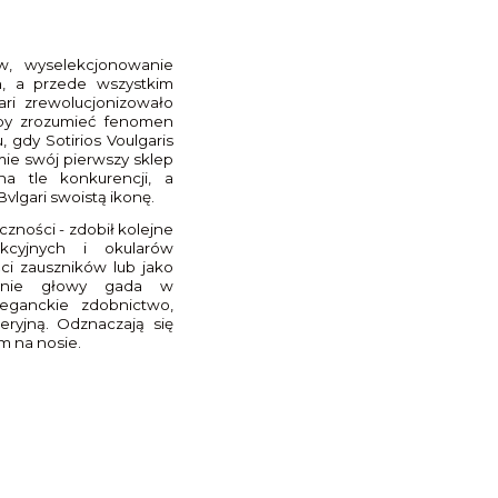
ów, wyselekcjonowanie
h, a przede wszystkim
ri zrewolucjonizowało
Aby zrozumieć fenomen
, gdy Sotirios Voulgaris
mie swój pierwszy sklep
na tle konkurencji, a
Bvlgari swoistą ikonę.
czności - zdobił kolejne
ekcyjnych i okularów
ci zauszników lub jako
dynie głowy gada w
eganckie zdobnictwo,
eryjną. Odznaczają się
m na nosie.