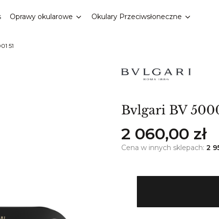
s
Oprawy okularowe
Okulary Przeciwsłoneczne
01 51
Bvlgari BV 500
Cena
2 060,00 zł
Cena w innych sklepach:
2 9