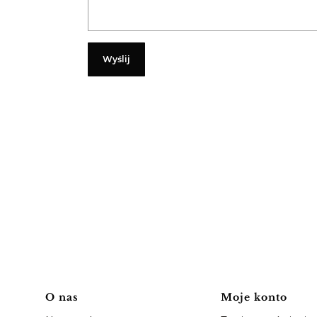
Wyślij
Linki w stopce
O nas
Moje konto