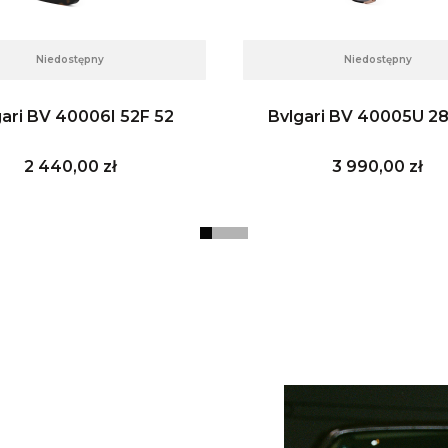
Niedostępny
Niedostępny
gari BV 40006I 52F 52
Bvlgari BV 40005U 2
Cena
Cena
2 440,00 zł
3 990,00 zł