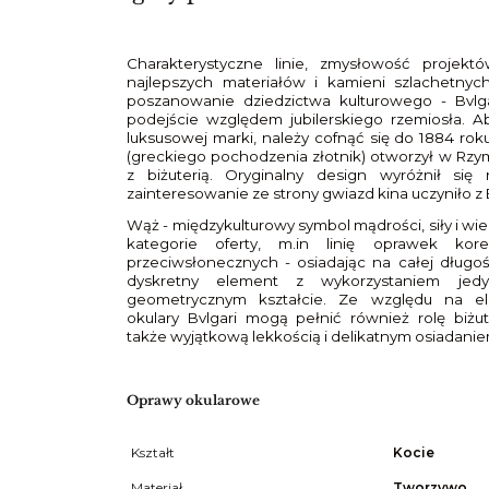
Charakterystyczne linie, zmysłowość projekt
najlepszych materiałów i kamieni szlachetnyc
poszanowanie dziedzictwa kulturowego - Bvlga
podejście względem jubilerskiego rzemiosła. 
luksusowej marki, należy cofnąć się do 1884 roku
(greckiego pochodzenia złotnik) otworzył w Rzy
z biżuterią. Oryginalny design wyróżnił się 
zainteresowanie ze strony gwiazd kina uczyniło z 
Wąż - międzykulturowy symbol mądrości, siły i wie
kategorie oferty, m.in linię oprawek kor
przeciwsłonecznych - osiadając na całej długoś
dyskretny element z wykorzystaniem je
geometrycznym kształcie. Ze względu na el
okulary Bvlgari mogą pełnić również rolę biżut
także wyjątkową lekkością i delikatnym osiadanie
Oprawy okularowe
Kształt
Kocie
Materiał
Tworzywo