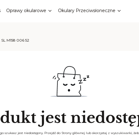
s
Oprawy okularowe
Okulary Przeciwsłoneczne
t SL M158 006 52
dukt jest niedost
o szukasz jest niedostępny. Przejdź do Strony głównej lub skorzystaj z wyszukiwarki, żeby 