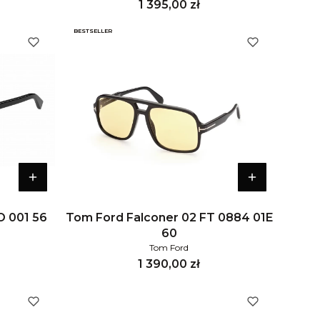
Cena
1 395,00 zł
BESTSELLER
O 001 56
Tom Ford Falconer 02 FT 0884 01E
60
Tom Ford
Cena
1 390,00 zł