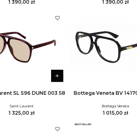
Cena
Cena
1 390,00 zł
1 390,00 zł
urent SL 596 DUNE 003 58
Bottega Veneta BV 1417
Saint Laurent
Bottega Veneta
Cena
Cena
1 325,00 zł
1 015,00 zł
BESTSELLER