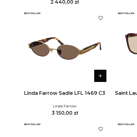
Cena
2 440,00 zł
BESTSELLER
BESTSELLER
Linda Farrow Sadie LFL 1469 C3
Saint La
Linda Farrow
Cena
3 150,00 zł
BESTSELLER
BESTSELLER