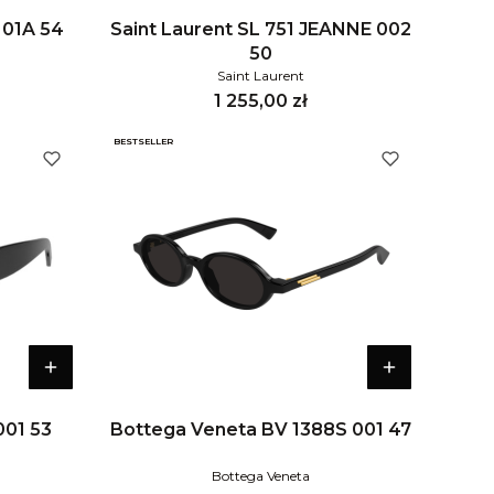
 01A 54
Saint Laurent SL 751 JEANNE 002
50
Saint Laurent
Cena
1 255,00 zł
BESTSELLER
001 53
Bottega Veneta BV 1388S 001 47
Bottega Veneta