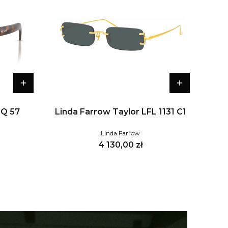
0Q 57
Linda Farrow Taylor LFL 1131 C1
Linda Farrow
Cena
4 130,00 zł