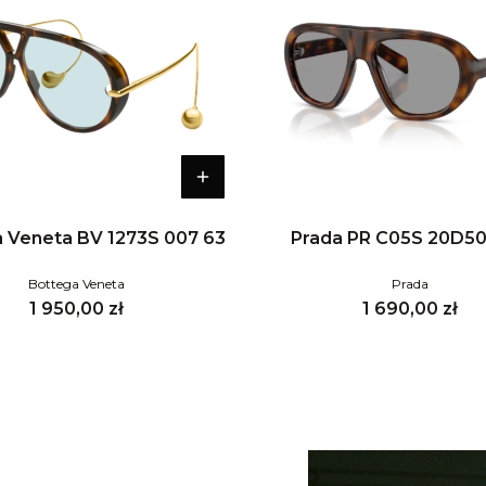
 Veneta BV 1273S 007 63
Prada PR C05S 20D5
Bottega Veneta
Prada
Cena
Cena
1 950,00 zł
1 690,00 zł