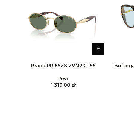
Prada PR 65ZS ZVN70L 55
Bottega
Prada
Cena
1 310,00 zł