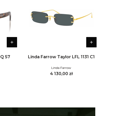
0Q 57
Linda Farrow Taylor LFL 1131 C1
Linda Farrow
Cena
4 130,00 zł