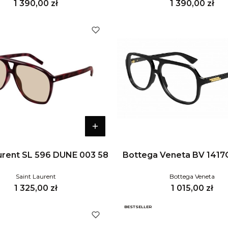
Cena
Cena
1 390,00 zł
1 390,00 zł
urent SL 596 DUNE 003 58
Bottega Veneta BV 1417
Saint Laurent
Bottega Veneta
Cena
Cena
1 325,00 zł
1 015,00 zł
BESTSELLER