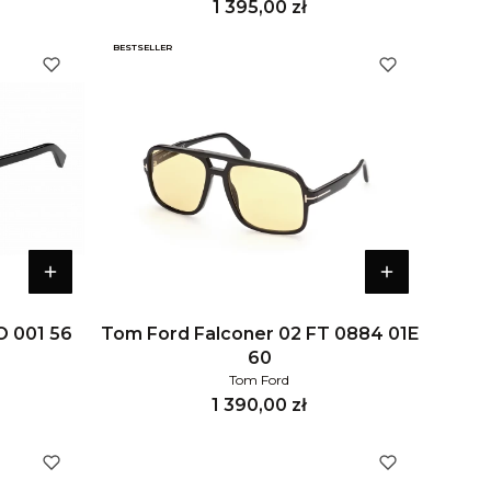
Cena
1 395,00 zł
BESTSELLER
O 001 56
Tom Ford Falconer 02 FT 0884 01E
60
Tom Ford
Cena
1 390,00 zł