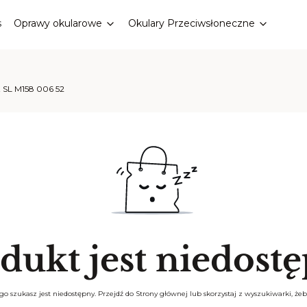
s
Oprawy okularowe
Okulary Przeciwsłoneczne
t SL M158 006 52
dukt jest niedost
o szukasz jest niedostępny. Przejdź do Strony głównej lub skorzystaj z wyszukiwarki, żeby 