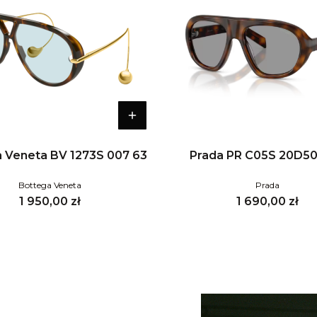
 Veneta BV 1273S 007 63
Prada PR C05S 20D5
Bottega Veneta
Prada
Cena
Cena
1 950,00 zł
1 690,00 zł