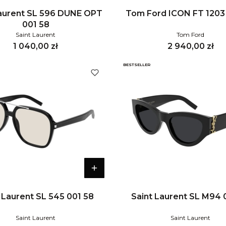
Laurent SL 596 DUNE OPT
Tom Ford ICON FT 1203
001 58
Saint Laurent
Tom Ford
Cena
Cena
1 040,00 zł
2 940,00 zł
BESTSELLER
 Laurent SL 545 001 58
Saint Laurent SL M94 
Saint Laurent
Saint Laurent