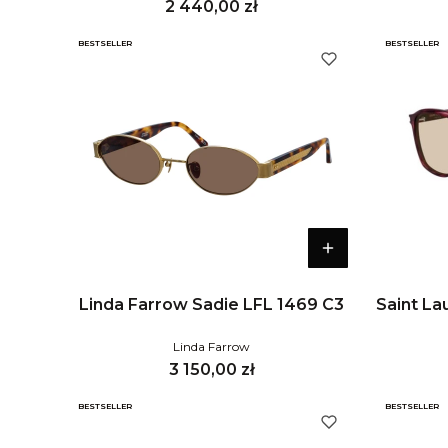
Cena
2 440,00 zł
BESTSELLER
BESTSELLER
Linda Farrow Sadie LFL 1469 C3
Saint La
Linda Farrow
Cena
3 150,00 zł
BESTSELLER
BESTSELLER