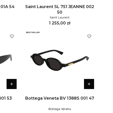
 01A 54
Saint Laurent SL 751 JEANNE 002
50
Saint Laurent
Cena
1 255,00 zł
BESTSELLER
001 53
Bottega Veneta BV 1388S 001 47
Bottega Veneta