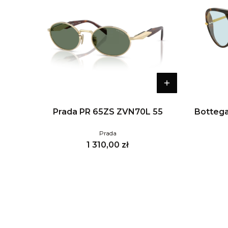
Prada PR 65ZS ZVN70L 55
Bottega
Prada
Cena
1 310,00 zł