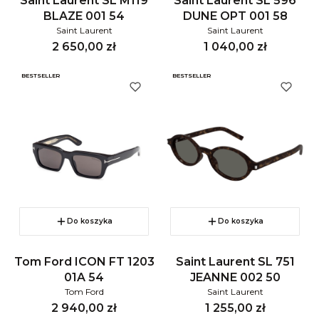
Saint Laurent SL M119
Saint Laurent SL 596
BLAZE 001 54
DUNE OPT 001 58
Saint Laurent
Saint Laurent
Cena
Cena
2 650,00 zł
1 040,00 zł
BESTSELLER
BESTSELLER
Do koszyka
Do koszyka
Tom Ford ICON FT 1203
Saint Laurent SL 751
01A 54
JEANNE 002 50
Tom Ford
Saint Laurent
Cena
Cena
2 940,00 zł
1 255,00 zł