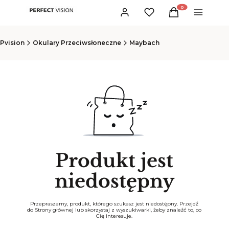
Produkty w koszyku:
Zaloguj się
Ulubione
Koszyk
Menu
Pvision
Okulary Przeciwsłoneczne
Maybach
Produkt jest
niedostępny
Przepraszamy, produkt, którego szukasz jest niedostępny. Przejdź
do Strony głównej lub skorzystaj z wyszukiwarki, żeby znaleźć to, co
Cię interesuje.