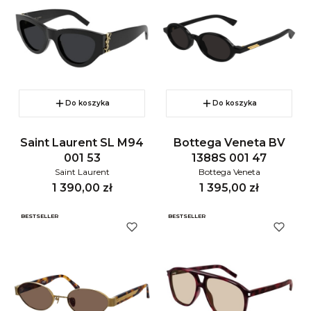
Do koszyka
Do koszyka
Saint Laurent SL M94
Bottega Veneta BV
001 53
1388S 001 47
Saint Laurent
Bottega Veneta
Cena
Cena
1 390,00 zł
1 395,00 zł
BESTSELLER
BESTSELLER