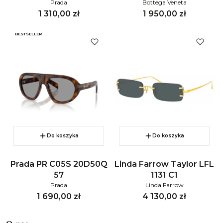
Prada
Bottega Veneta
Cena
Cena
1 310,00 zł
1 950,00 zł
BESTSELLER
Do koszyka
Do koszyka
Prada PR C05S 20D50Q
Linda Farrow Taylor LFL
57
1131 C1
Prada
Linda Farrow
Cena
Cena
1 690,00 zł
4 130,00 zł