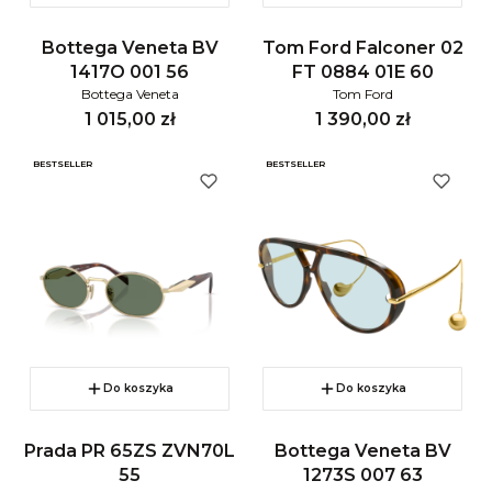
Bottega Veneta BV
Tom Ford Falconer 02
1417O 001 56
FT 0884 01E 60
Bottega Veneta
Tom Ford
Cena
Cena
1 015,00 zł
1 390,00 zł
BESTSELLER
BESTSELLER
Do koszyka
Do koszyka
Prada PR 65ZS ZVN70L
Bottega Veneta BV
55
1273S 007 63