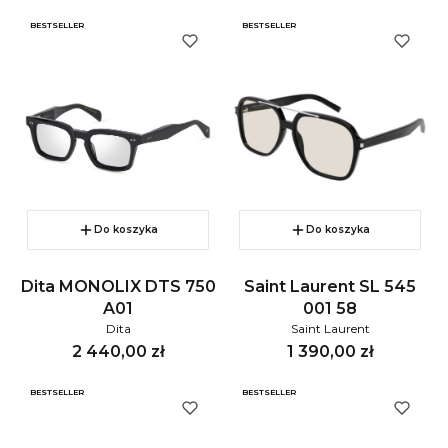
BESTSELLER
BESTSELLER
Do koszyka
Do koszyka
Dita MONOLIX DTS 750
Saint Laurent SL 545
A01
001 58
Dita
Saint Laurent
Cena
Cena
2 440,00 zł
1 390,00 zł
BESTSELLER
BESTSELLER