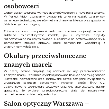
osobowości
Dobór opraw to proces wymagający doświadczenia i wyczucia estetyki.
W Perfect Vision zwracamy uwagę nie tylko na kształt twarzy czy
parametry techniczne, ale również na charakter klienta oraz sposób, w
jaki chce być postrzegany.
Oferowane przez nas oprawki okularowe premium obejmują zarówno
subtelne, minimalistyczne modele, jak i wyraziste projekty
rozpoznawalne na całym świecie. Niezależnie od preferowanego stylu
pomagamy znaleźć oprawy, które harmonijnie współgrają z
wizerunkiem właściciela.
Okulary przeciwsłoneczne
znanych marek
W naszej ofercie znajdują się również okulary przeciwsłoneczne
znanych marek. Starannie wyselekcjonowane kolekcje obejmują modele
klasyczne, nowoczesne oraz limitowane edycje dostępne wyłącznie w
wybranych salonach optycznych. Wysokiej jakości filtry UV,
zaawansowane technologie soczewek oraz charakterystyczny design
sprawiają, że okulary przeciwsłoneczne stają się naturalnym
uzupełnieniem codziennej garderoby.
Salon optyczny Warszawa –