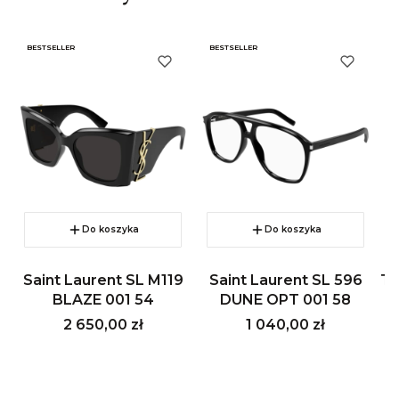
BESTSELLER
BESTSELLER
B
Do koszyka
Do koszyka
Saint Laurent SL M119
Saint Laurent SL 596
To
BLAZE 001 54
DUNE OPT 001 58
Cena
Cena
2 650,00 zł
1 040,00 zł