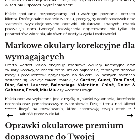
wizerunku i sposobu wyrażania siebie.
Każde spotkanie rozpoczynamy od uważnego poznania potrzeb
klienta. Profesjonalne badanie wzroku, precyzyjny dobór soczewek oraz
starannie wyselekcjonowane oprawki okularowe znanych marek
pozwalają nam tworzyć rozwiązania dopasowane nie tylko do
parametrów widzenia, ale również do stylu życia i osobowości.
Markowe okulary korekcyjne dla
wymagających
Oferta Perfect Vision obejmuje markowe okulary korekcyjne oraz
okulary korekcyjne marek premium od najbardziej cenionych domów
mody i producentów optycznych na świecie. W naszych salonach
dostępne są kolekcje takich marek jak
Cartier
,
Gucci
,
Tom Ford
,
Dior
,
Saint Laurent
,
Balenciaga
,
Valentino
,
Chloé
,
Dolce &
Gabbana
,
Fendi
,
Miu Miu
czy Porsche Design.
Każda oprawa wybierana jest z myślą o jakości wykonania, komforcie
noszenia oraz ponadczasowym wzornictwie. Dzięki temu nasi klienci
mogą liczyć na rozwiązania, które zachowują swoją estetykę i
funkcjonalność przez wiele lat.
Oprawki okularowe premium
dopasowane do Twojej