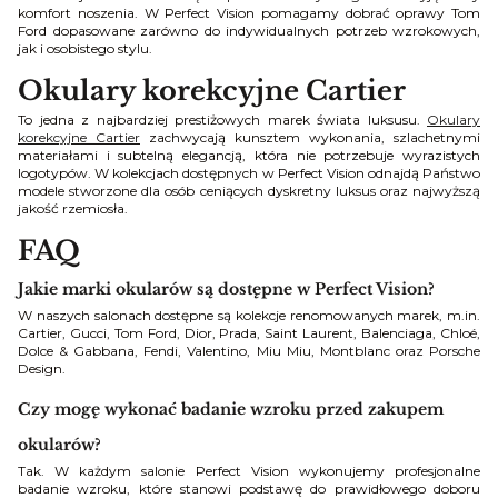
komfort noszenia. W Perfect Vision pomagamy dobrać oprawy Tom
Ford dopasowane zarówno do indywidualnych potrzeb wzrokowych,
jak i osobistego stylu.
Okulary korekcyjne Cartier
To jedna z najbardziej prestiżowych marek świata luksusu.
Okulary
korekcyjne Cartier
zachwycają kunsztem wykonania, szlachetnymi
materiałami i subtelną elegancją, która nie potrzebuje wyrazistych
logotypów. W kolekcjach dostępnych w Perfect Vision odnajdą Państwo
modele stworzone dla osób ceniących dyskretny luksus oraz najwyższą
jakość rzemiosła.
FAQ
Jakie marki okularów są dostępne w Perfect Vision?
W naszych salonach dostępne są kolekcje renomowanych marek, m.in.
Cartier, Gucci, Tom Ford, Dior, Prada, Saint Laurent, Balenciaga, Chloé,
Dolce & Gabbana, Fendi, Valentino, Miu Miu, Montblanc oraz Porsche
Design.
Czy mogę wykonać badanie wzroku przed zakupem
okularów?
Tak. W każdym salonie Perfect Vision wykonujemy profesjonalne
badanie wzroku, które stanowi podstawę do prawidłowego doboru