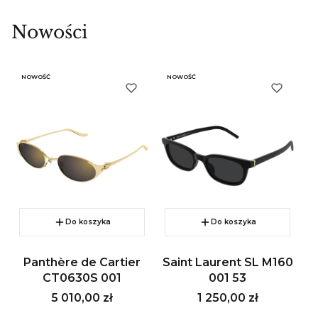
Nowości
NOWOŚĆ
NOWOŚĆ
N
Do koszyka
Do koszyka
Panthère de Cartier
Saint Laurent SL M160
M
CT0630S 001
001 53
Cena
Cena
5 010,00 zł
1 250,00 zł