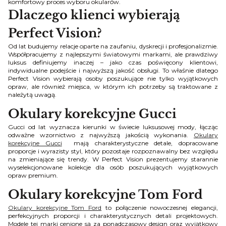
komfortowy proces wyboru okularów.
Dlaczego klienci wybierają
Perfect Vision?
Od lat budujemy relacje oparte na zaufaniu, dyskrecji i profesjonalizmie.
Współpracujemy z najlepszymi światowymi markami, ale prawdziwy
luksus definiujemy inaczej – jako czas poświęcony klientowi,
indywidualne podejście i najwyższą jakość obsługi. To właśnie dlatego
Perfect Vision wybierają osoby poszukujące nie tylko wyjątkowych
opraw, ale również miejsca, w którym ich potrzeby są traktowane z
należytą uwagą.
Okulary korekcyjne Gucci
Gucci od lat wyznacza kierunki w świecie luksusowej mody, łącząc
odważne wzornictwo z najwyższą jakością wykonania.
Okulary
korekcyjne Gucci
mają charakterystyczne detale, dopracowane
proporcje i wyrazisty styl, który pozostaje rozpoznawalny bez względu
na zmieniające się trendy. W Perfect Vision prezentujemy starannie
wyselekcjonowane kolekcje dla osób poszukujących wyjątkowych
opraw premium.
Okulary korekcyjne Tom Ford
Okulary korekcyjne Tom Ford
to połączenie nowoczesnej elegancji,
perfekcyjnych proporcji i charakterystycznych detali projektowych.
Modele tej marki cenione są za ponadczasowy design oraz wyjątkowy