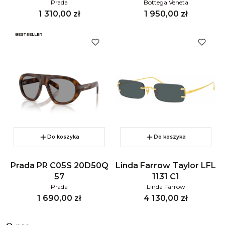
Prada
Bottega Veneta
Cena
Cena
1 310,00 zł
1 950,00 zł
BESTSELLER
Do koszyka
Do koszyka
Prada PR C05S 20D50Q
Linda Farrow Taylor LFL
57
1131 C1
Prada
Linda Farrow
Cena
Cena
1 690,00 zł
4 130,00 zł