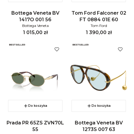
Bottega Veneta BV
Tom Ford Falconer 02
1417O 001 56
FT 0884 01E 60
Bottega Veneta
Tom Ford
Cena
Cena
1 015,00 zł
1 390,00 zł
BESTSELLER
BESTSELLER
Do koszyka
Do koszyka
Prada PR 65ZS ZVN70L
Bottega Veneta BV
55
1273S 007 63