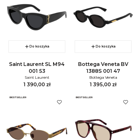
Do koszyka
Do koszyka
Saint Laurent SL M94
Bottega Veneta BV
001 53
1388S 001 47
Saint Laurent
Bottega Veneta
Cena
Cena
1 390,00 zł
1 395,00 zł
BESTSELLER
BESTSELLER