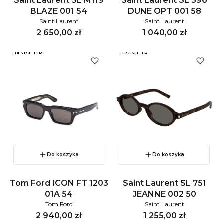
Saint Laurent SL M119
Saint Laurent SL 596
BLAZE 001 54
DUNE OPT 001 58
Saint Laurent
Saint Laurent
Cena
Cena
2 650,00 zł
1 040,00 zł
BESTSELLER
BESTSELLER
Do koszyka
Do koszyka
Tom Ford ICON FT 1203
Saint Laurent SL 751
01A 54
JEANNE 002 50
Tom Ford
Saint Laurent
Cena
Cena
2 940,00 zł
1 255,00 zł