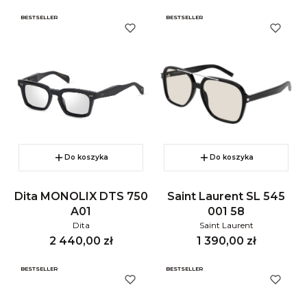
BESTSELLER
BESTSELLER
Do koszyka
Do koszyka
Dita MONOLIX DTS 750
Saint Laurent SL 545
A01
001 58
Dita
Saint Laurent
Cena
Cena
2 440,00 zł
1 390,00 zł
BESTSELLER
BESTSELLER