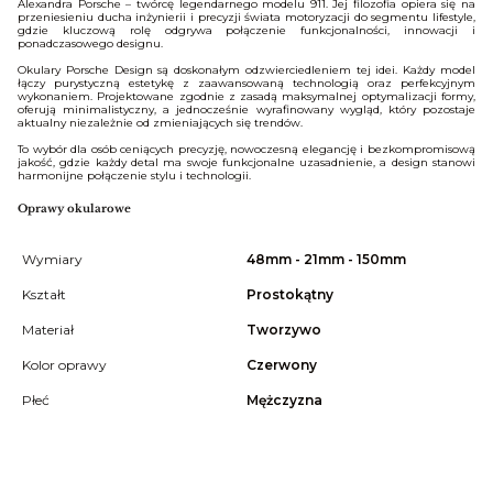
Alexandra Porsche – twórcę legendarnego modelu 911. Jej filozofia opiera się na
przeniesieniu ducha inżynierii i precyzji świata motoryzacji do segmentu lifestyle,
gdzie kluczową rolę odgrywa połączenie funkcjonalności, innowacji i
ponadczasowego designu.
Okulary Porsche Design są doskonałym odzwierciedleniem tej idei. Każdy model
łączy purystyczną estetykę z zaawansowaną technologią oraz perfekcyjnym
wykonaniem. Projektowane zgodnie z zasadą maksymalnej optymalizacji formy,
oferują minimalistyczny, a jednocześnie wyrafinowany wygląd, który pozostaje
aktualny niezależnie od zmieniających się trendów.
To wybór dla osób ceniących precyzję, nowoczesną elegancję i bezkompromisową
jakość, gdzie każdy detal ma swoje funkcjonalne uzasadnienie, a design stanowi
harmonijne połączenie stylu i technologii.
Oprawy okularowe
Wymiary
48mm - 21mm - 150mm
Kształt
Prostokątny
Materiał
Tworzywo
Kolor oprawy
Czerwony
Płeć
Mężczyzna