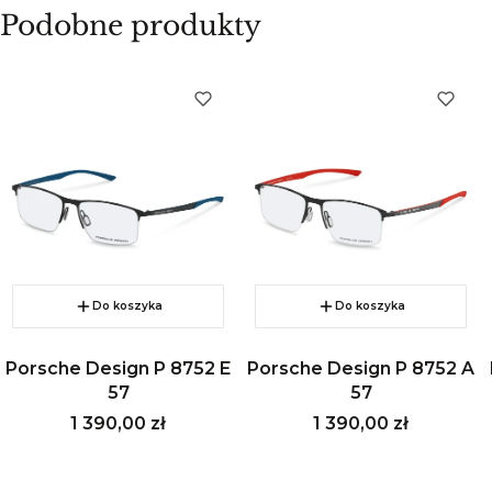
Podobne produkty
Do koszyka
Do koszyka
Porsche Design P 8752 E
Porsche Design P 8752 A
57
57
Cena
Cena
1 390,00 zł
1 390,00 zł