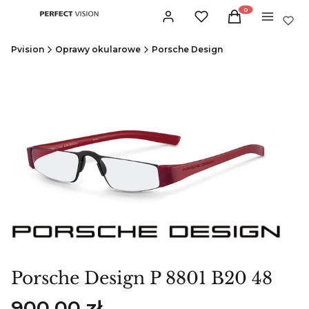
Produkty w koszyku:
Zaloguj się
Ulubione
Koszyk
Menu
Pvision
Oprawy okularowe
Porsche Design
Porsche Design P 8801 B20 48
Cena
900,00 zł