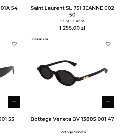
 01A 54
Saint Laurent SL 751 JEANNE 002
50
Saint Laurent
Cena
1 255,00 zł
BESTSELLER
001 53
Bottega Veneta BV 1388S 001 47
Bottega Veneta