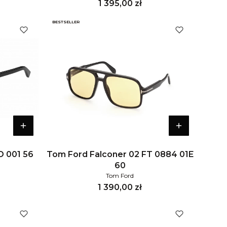
Cena
1 395,00 zł
BESTSELLER
O 001 56
Tom Ford Falconer 02 FT 0884 01E
60
Tom Ford
Cena
1 390,00 zł