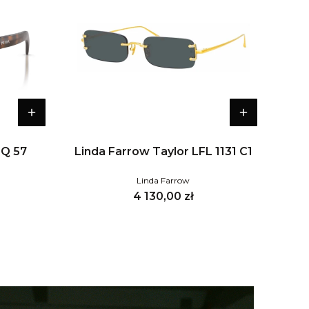
0Q 57
Linda Farrow Taylor LFL 1131 C1
Linda Farrow
Cena
4 130,00 zł