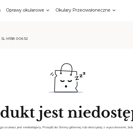
s
Oprawy okularowe
Okulary Przeciwsłoneczne
t SL M158 006 52
dukt jest niedost
o szukasz jest niedostępny. Przejdź do Strony głównej lub skorzystaj z wyszukiwarki, żeby 