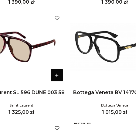
Cena
Cena
1 390,00 zł
1 390,00 zł
urent SL 596 DUNE 003 58
Bottega Veneta BV 1417
Saint Laurent
Bottega Veneta
Cena
Cena
1 325,00 zł
1 015,00 zł
BESTSELLER