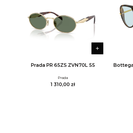
Prada PR 65ZS ZVN70L 55
Bottega
Prada
Cena
1 310,00 zł