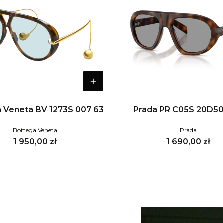
 Veneta BV 1273S 007 63
Prada PR C05S 20D5
Bottega Veneta
Prada
Cena
Cena
1 950,00 zł
1 690,00 zł