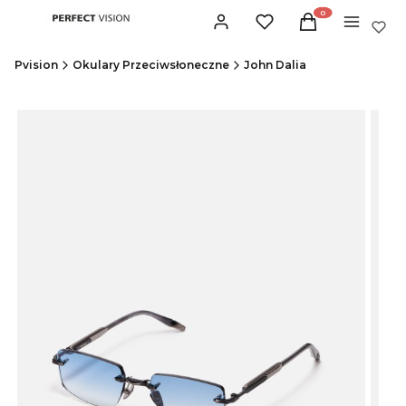
Produkty w koszyku:
Zaloguj się
Ulubione
Koszyk
Menu
Pvision
Okulary Przeciwsłoneczne
John Dalia