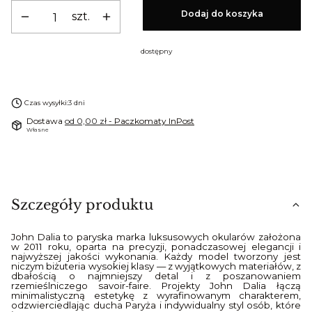
Dodaj do koszyka
szt.
dostępny
Czas wysyłki:
3 dni
Dostawa
od 0,00 zł
- Paczkomaty InPost
Własne
Szczegóły produktu
John Dalia to paryska marka luksusowych okularów założona
w 2011 roku, oparta na precyzji, ponadczasowej elegancji i
najwyższej jakości wykonania. Każdy model tworzony jest
niczym biżuteria wysokiej klasy — z wyjątkowych materiałów, z
dbałością o najmniejszy detal i z poszanowaniem
rzemieślniczego savoir-faire. Projekty John Dalia łączą
minimalistyczną estetykę z wyrafinowanym charakterem,
odzwierciedlając ducha Paryża i indywidualny styl osób, które