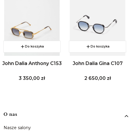
Do koszyka
Do koszyka
John Dalia Anthony C153
John Dalia Gina C107
Cena
Cena
3 350,00 zł
2 650,00 zł
Linki w stopce
O nas
Nasze salony