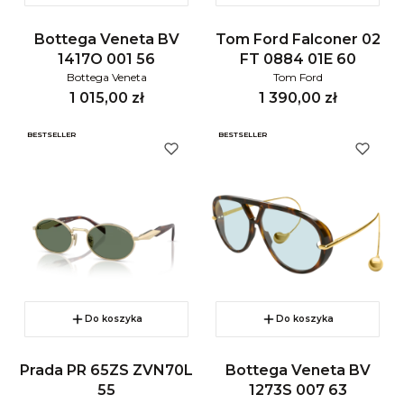
Bottega Veneta BV
Tom Ford Falconer 02
1417O 001 56
FT 0884 01E 60
Bottega Veneta
Tom Ford
Cena
Cena
1 015,00 zł
1 390,00 zł
BESTSELLER
BESTSELLER
Do koszyka
Do koszyka
Prada PR 65ZS ZVN70L
Bottega Veneta BV
55
1273S 007 63