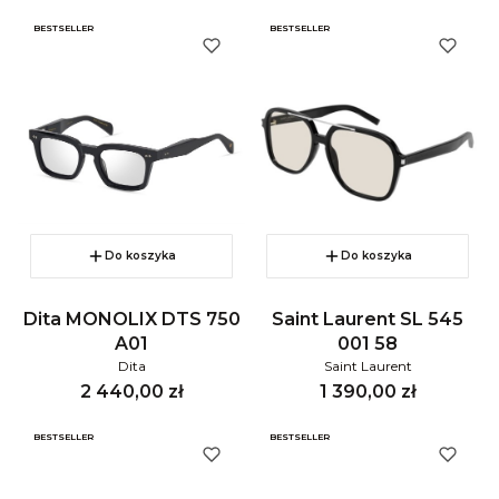
BESTSELLER
BESTSELLER
Do koszyka
Do koszyka
Dita MONOLIX DTS 750
Saint Laurent SL 545
A01
001 58
Dita
Saint Laurent
Cena
Cena
2 440,00 zł
1 390,00 zł
BESTSELLER
BESTSELLER