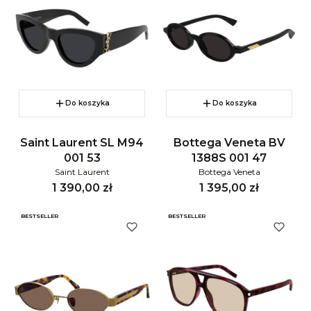
Do koszyka
Do koszyka
Saint Laurent SL M94
Bottega Veneta BV
001 53
1388S 001 47
Saint Laurent
Bottega Veneta
Cena
Cena
1 390,00 zł
1 395,00 zł
BESTSELLER
BESTSELLER