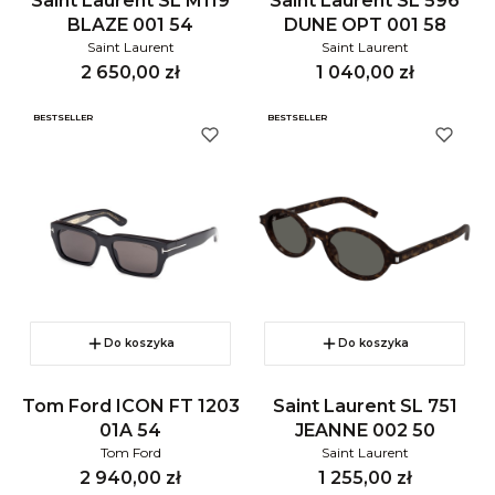
Saint Laurent SL M119
Saint Laurent SL 596
BLAZE 001 54
DUNE OPT 001 58
Saint Laurent
Saint Laurent
Cena
Cena
2 650,00 zł
1 040,00 zł
BESTSELLER
BESTSELLER
Do koszyka
Do koszyka
Tom Ford ICON FT 1203
Saint Laurent SL 751
01A 54
JEANNE 002 50
Tom Ford
Saint Laurent
Cena
Cena
2 940,00 zł
1 255,00 zł