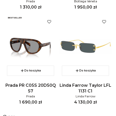
Prada
Bottega Veneta
Cena
Cena
1 310,00 zł
1 950,00 zł
BESTSELLER
Do koszyka
Do koszyka
Prada PR C05S 20D50Q
Linda Farrow Taylor LFL
57
1131 C1
Prada
Linda Farrow
Cena
Cena
1 690,00 zł
4 130,00 zł