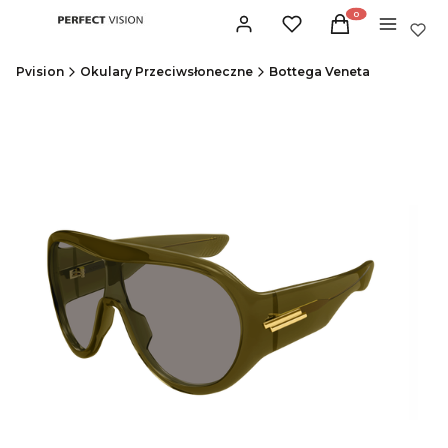
Produkty w koszyku:
Zaloguj się
Ulubione
Koszyk
Menu
Pvision
Okulary Przeciwsłoneczne
Bottega Veneta