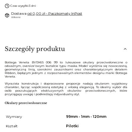
Czas wysyłki:
3 dni
Dostawa
od 0,00 zł
- Paczkomaty InPost
Własne
Szczegóły produktu
Bottega Veneta BV1345S 006 99 to luksusowe okulary przeciwsłoneczne o
odważnym, oversize'owym kształcie typu maska. Model wyróżnia się nowoczesną,
geometryczną linią, szerokimi zausznikami oraz charakterystycznym detalem
Ribbon, będącym jednym z rozpoznawalnych elementów designu marki Bottega
Veneta.
Wyrazista konstrukcja i dopracowane proporcje nadają okularom wyjątkowy
charakter, łącząc współczesną estetykę z włoską elegancją. To idealny wybór dla
osób poszukujących ekskluzywnych okularów przeciwsłonecznych, które
przyciągają uwagę i podkreślają indywidualny styl.
Okulary przeciwsłoneczne
Wymiary
99mm - 1mm - 120mm
Kształt
Pilotki