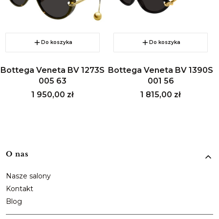
Do koszyka
Do koszyka
Bottega Veneta BV 1273S
Bottega Veneta BV 1390S
005 63
001 56
Cena
Cena
1 950,00 zł
1 815,00 zł
Linki w stopce
O nas
Nasze salony
Kontakt
Blog