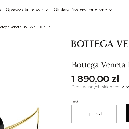
s
Oprawy okularowe
Okulary Przeciwsłoneczne
ttega Veneta BV 1273S 003 63
Bottega Veneta
Cena
1 890,00 zł
Cena w innych sklepach:
2 6
Ilość
szt.