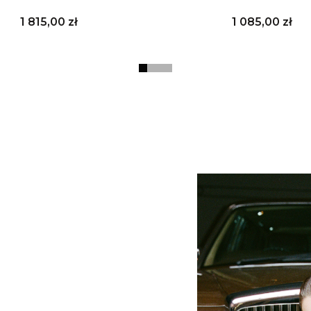
Cena
Cena
1 815,00 zł
1 085,00 zł