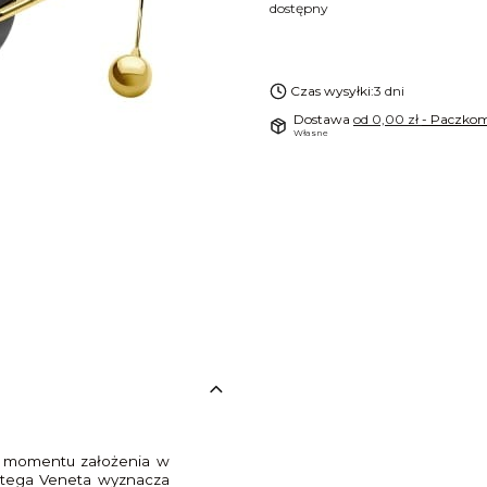
dostępny
Czas wysyłki:
3 dni
Dostawa
od 0,00 zł
- Paczkom
Własne
od momentu założenia w
ttega Veneta wyznacza