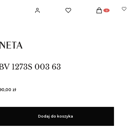
Produkty w koszyku: 
Zaloguj się
Ulubione
Koszyk
 BV 1273S 003 63
90,00 zł
Dodaj do koszyka