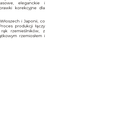
asowe, eleganckie i
prawki korekcyjne dla
łoszech i Japonii, co
Proces produkcji łączy
 rąk rzemieślników, z
ątkowym rzemiosłem i