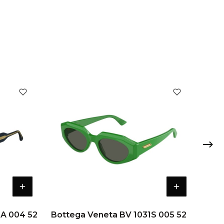
SA 004 52
Bottega Veneta BV 1031S 005 52
Bot