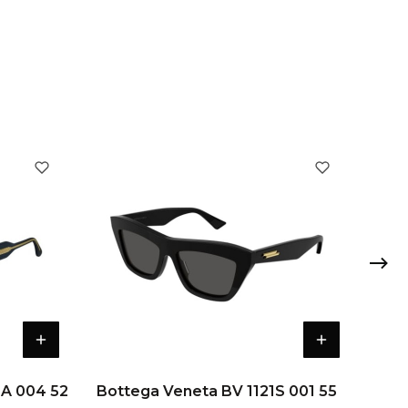
SA 004 52
Bottega Veneta BV 1121S 001 55
Bott