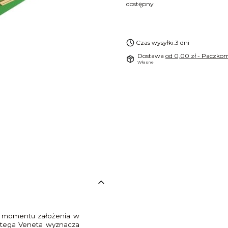
dostępny
Czas wysyłki:
3 dni
Dostawa
od 0,00 zł
- Paczkom
Własne
od momentu założenia w
ttega Veneta wyznacza