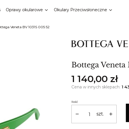
s
Oprawy okularowe
Okulary Przeciwsłoneczne
ttega Veneta BV 1031S 005 52
Bottega Veneta
Cena
1 140,00 zł
Cena w innych sklepach:
1 4
Ilość
szt.