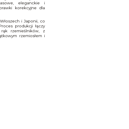
asowe, eleganckie i
prawki korekcyjne dla
łoszech i Japonii, co
Proces produkcji łączy
 rąk rzemieślników, z
ątkowym rzemiosłem i