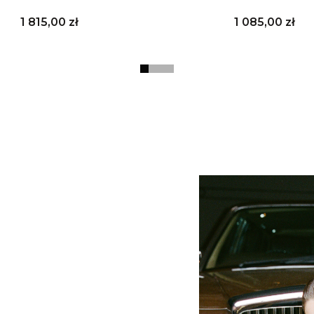
Cena
Cena
1 815,00 zł
1 085,00 zł