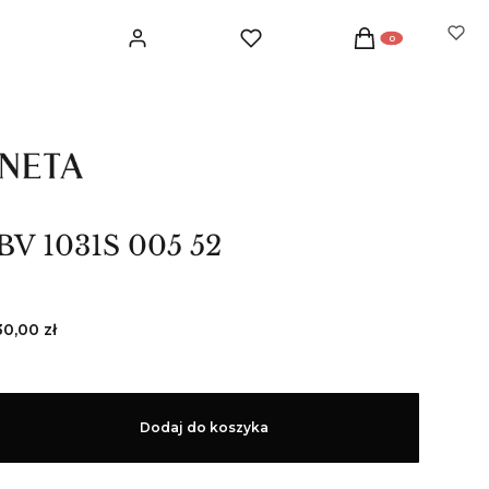
Produkty w koszyku: 
Zaloguj się
Ulubione
Koszyk
 BV 1031S 005 52
30,00 zł
Dodaj do koszyka