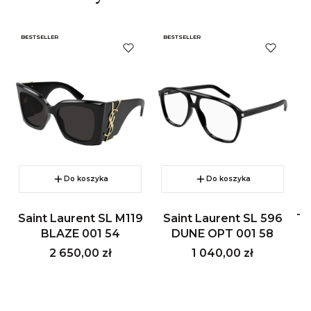
BESTSELLER
BESTSELLER
B
Do koszyka
Do koszyka
Saint Laurent SL M119
Saint Laurent SL 596
To
BLAZE 001 54
DUNE OPT 001 58
Cena
Cena
2 650,00 zł
1 040,00 zł