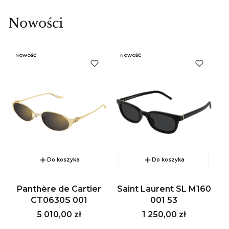
Nowości
NOWOŚĆ
NOWOŚĆ
N
Do koszyka
Do koszyka
Panthère de Cartier
Saint Laurent SL M160
M
CT0630S 001
001 53
Cena
Cena
5 010,00 zł
1 250,00 zł