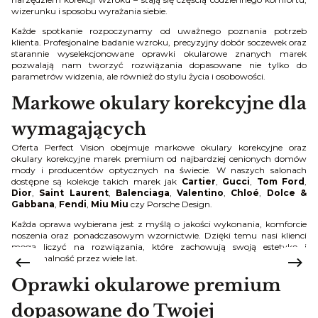
wizerunku i sposobu wyrażania siebie.
Każde spotkanie rozpoczynamy od uważnego poznania potrzeb
klienta. Profesjonalne badanie wzroku, precyzyjny dobór soczewek oraz
starannie wyselekcjonowane oprawki okularowe znanych marek
pozwalają nam tworzyć rozwiązania dopasowane nie tylko do
parametrów widzenia, ale również do stylu życia i osobowości.
Markowe okulary korekcyjne dla
wymagających
Oferta Perfect Vision obejmuje markowe okulary korekcyjne oraz
okulary korekcyjne marek premium od najbardziej cenionych domów
mody i producentów optycznych na świecie. W naszych salonach
dostępne są kolekcje takich marek jak
Cartier
,
Gucci
,
Tom Ford
,
Dior
,
Saint Laurent
,
Balenciaga
,
Valentino
,
Chloé
,
Dolce &
Gabbana
,
Fendi
,
Miu Miu
czy Porsche Design.
Każda oprawa wybierana jest z myślą o jakości wykonania, komforcie
noszenia oraz ponadczasowym wzornictwie. Dzięki temu nasi klienci
mogą liczyć na rozwiązania, które zachowują swoją estetykę i
funkcjonalność przez wiele lat.
Oprawki okularowe premium
dopasowane do Twojej