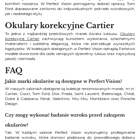
komfort noszenia. W Perfect Vision pomagamy dobrać oprawy Tom
Ford dopasowane zarówno do indywidualnych potrzeb wzrokowych,
jak i osobistego stylu.
Okulary korekcyjne Cartier
To jedna z najbardziej prestiżowych marek świata luksusu.
Okulary
korekcyjne Cartier
zachwycają kunsztem wykonania, szlachetnymi
materiałami i subtelną elegancją, która nie potrzebuje wyrazistych
logotypów. W kolekcjach dostępnych w Perfect Vision odnajdą Państwo
modele stworzone dla osób ceniących dyskretny luksus oraz najwyższą
jakość rzemiosła.
FAQ
Jakie marki okularów są dostępne w Perfect Vision?
W naszych salonach dostępne są kolekcje renomowanych marek, m.in.
Cartier, Gucci, Tom Ford, Dior, Prada, Saint Laurent, Balenciaga, Chloé,
Dolce & Gabbana, Fendi, Valentino, Miu Miu, Montblanc oraz Porsche
Design.
Czy mogę wykonać badanie wzroku przed zakupem
okularów?
Tak. W każdym salonie Perfect Vision wykonujemy profesjonalne
badanie wzroku, które stanowi podstawę do prawidłowego doboru