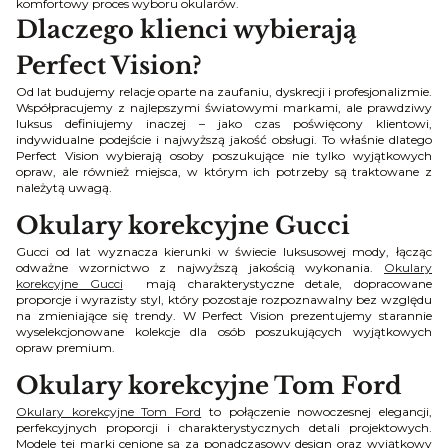
komfortowy proces wyboru okularów.
Dlaczego klienci wybierają
Perfect Vision?
Od lat budujemy relacje oparte na zaufaniu, dyskrecji i profesjonalizmie.
Współpracujemy z najlepszymi światowymi markami, ale prawdziwy
luksus definiujemy inaczej – jako czas poświęcony klientowi,
indywidualne podejście i najwyższą jakość obsługi. To właśnie dlatego
Perfect Vision wybierają osoby poszukujące nie tylko wyjątkowych
opraw, ale również miejsca, w którym ich potrzeby są traktowane z
należytą uwagą.
Okulary korekcyjne Gucci
Gucci od lat wyznacza kierunki w świecie luksusowej mody, łącząc
odważne wzornictwo z najwyższą jakością wykonania.
Okulary
korekcyjne Gucci
mają charakterystyczne detale, dopracowane
proporcje i wyrazisty styl, który pozostaje rozpoznawalny bez względu
na zmieniające się trendy. W Perfect Vision prezentujemy starannie
wyselekcjonowane kolekcje dla osób poszukujących wyjątkowych
opraw premium.
Okulary korekcyjne Tom Ford
Okulary korekcyjne Tom Ford
to połączenie nowoczesnej elegancji,
perfekcyjnych proporcji i charakterystycznych detali projektowych.
Modele tej marki cenione są za ponadczasowy design oraz wyjątkowy