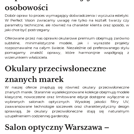
osobowości
Dobór opraw to proces wymagający doświadczenia i wyczucia estetyki.
W Perfect Vision zwracamy uwagę nie tylko na kształt twarzy czy
parametry techniczne, ale również na charakter klienta oraz sposób, w
jaki chce być postrzegany.
Oferowane przez nas oprawki okularowe premium obejmują zarówno
subtelne, minimalistyczne modele, jak i wyraziste projekty
rozpoznawalne na całym świecie. Niezależnie od preferowanego stylu
pomagamy znaleźć oprawy, które harmonijnie współgrają z
wizerunkiem właściciela.
Okulary przeciwsłoneczne
znanych marek
W naszej ofercie znajdują się również okulary przeciwsłoneczne
znanych marek. Starannie wyselekcjonowane kolekcje obejmują modele
klasyczne, nowoczesne oraz limitowane edycje dostępne wyłącznie w
wybranych salonach optycznych. Wysokiej jakości filtry UV,
zaawansowane technologie soczewek oraz charakterystyczny design
sprawiają, że okulary przeciwsłoneczne stają się naturalnym
uzupełnieniem codziennej garderoby.
Salon optyczny Warszawa –